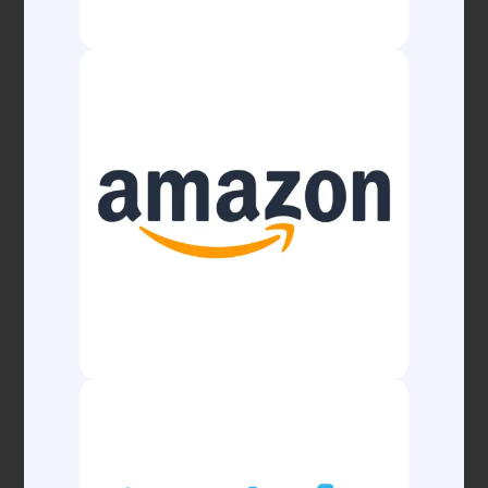
Dados do Ministério da Agricultura e Pecuária
(MAPA) mostram que o agro brasileiro exportou
US$ 11 bilhões em janeiro, o segundo maior valor
da série histórica. No mesmo período, o Brasil
abriu 24 novos mercados, com destaque para
Paquistão, Bangladesh e Turquia. Produtos como
carnes, celulose, suco de laranja e cacau
contribuíram para esse avanço.
Marin ressalta que, apesar das oportunidades, o
setor precisa lidar com desafios como oscilações
cambiais e barreiras comerciais. “Manter a
liderança exige visão estratégica, investimentos
em infraestrutura e agregação de valor aos
produtos, pois nas exportações totais do agro
ainda ficamos atrás dos EUA”, conclui o
especialista.
Fonte: Datamarnews