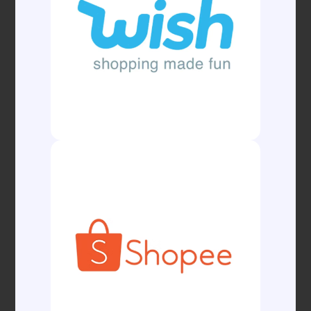
Compartilhar
Posts Antigos
Autoridade Portuária De Santos
Lança Editais Para Equipar
Guarda Portuária E Contratar
Seguro De Embarcações
Cerca De 2.000 Produtos
Brasileiros Ficam Isentos Das
Duas Tarifas Recentes Dos EUA,
Diz Ministro