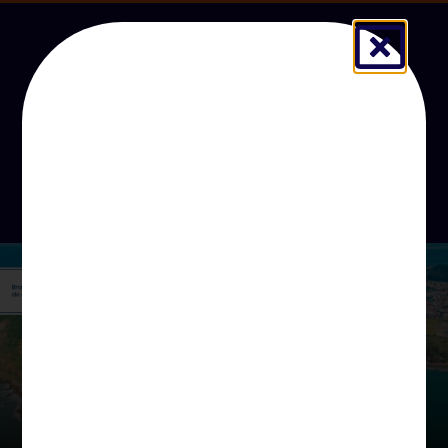
Orçamento
Brasil Assume A Liderança
Global Na Exportação De
Commodities Do
Agronegócio