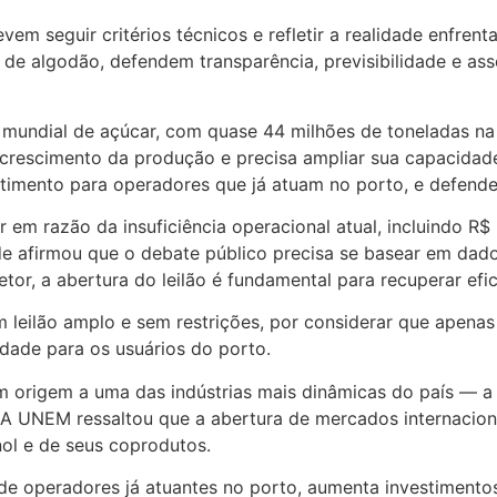
m seguir critérios técnicos e refletir a realidade enfrent
de algodão, defendem transparência, previsibilidade e ass
mundial de açúcar, com quase 44 milhões de toneladas na 
 crescimento da produção e precisa ampliar sua capacidad
estimento para operadores que já atuam no porto, e defende
 em razão da insuficiência operacional atual, incluindo R
e afirmou que o debate público precisa se basear em dados 
r, a abertura do leilão é fundamental para recuperar efici
 leilão amplo e sem restrições, por considerar que apena
idade para os usuários do porto.
m origem a uma das indústrias mais dinâmicas do país — a
. A UNEM ressaltou que a abertura de mercados internacion
nol e de seus coprodutos.
ve de operadores já atuantes no porto, aumenta investiment