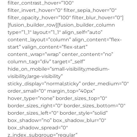
filter_contrast_hover=”100″
filter_invert_hover=”0″ filter_sepia_hover=”0″
filter_opacity_hover=”100″ filter_blur_hover=”0″]
[fusion_builder_row][fusion_builder_column
type=”1_1″ layout=”1_1″ align_self=”auto”
content_layout=”column” align_content=”flex-
start” valign_content=”flex-start”
content_wrap=”wrap” center_content=”no”
column_tag=”div” target=”_self”
hide_on_mobile=”small-visibility,medium-
visibility,large-visibility”
sticky_display=”normal,sticky” order_medium=”0″
order_small=”0″ margin_top=”40px”
hover_type=”none” border_sizes_top=”0″
border_sizes_right=”0″ border_sizes_bottom=”0″
border_sizes_left=”0″ border_style=”solid”
box_shadow=”no” box_shadow_blur=”0″
box_shadow_spread=”0″
z_index_subgroup=”regular”