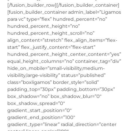
[/fusion_builder_row][/fusion_builder_container]
[fusion_builder_container admin_label=”Ligamos
para vc” type=”flex” hundred_percent=”no”
hundred_percent_height=”no”
hundred_percent_height_scroll=”no”
align_content=”stretch” flex_align_items=”flex-
start” flex_justify_content=”flex-start”
hundred_percent_height_center_content=”yes”
equal_height_columns=”no” container_tag=”div”
hide_on_mobile=”small-visibility,medium-
visibility,large-visibility” status=”published”
class=”boxligamos” border_style=”solid”
padding_top=”30px” padding_bottom=”30px”
box_shadow=”no” box_shadow_blur=”0″
box_shadow_spread=”0″
gradient_start_position=”0″
gradient_end_position=”100″
gradient_type=”linear” radial_direction=”center