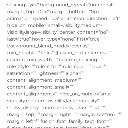
spacing=”yes” background_repeat=”no-repeat”
margin_top=”0px” margin_bottom=”0px”
animation_speed=”0.3″ animation_direction=”left”
hide_on_mobile=”small-visibility,medium-
visibility,large-visibility” center_content=”no”
last=”true” hover_type=”none” first=”true”
background_blend_mode=”overlay”
min_height=”” link=””][fusion_text columns=””
column_min_width=”” column_spacing=””
rule_style=”” rule_size=”” rule_color=”” hue=””
saturation=”” lightness=”” alpha=””
content_alignment_medium=””
content_alignment_small=””
content_alignment=”” hide_on_mobile=”small-
visibility,medium-visibility,large-visibility”
sticky_display=”normal,sticky” class=”” id=””
margin_top=”” margin_right=”” margin_bottom=””
margin_left=”” fusion_font_family_text_font=””