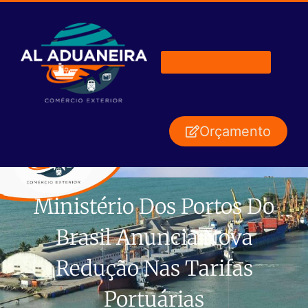
Orçamento
Ministério Dos Portos Do
Brasil Anuncia Nova
Redução Nas Tarifas
Portuárias