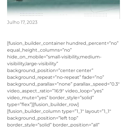
Julho 17, 2023
[fusion_builder_container hundred_percent=”no”
equal_height_columns=”no”
hide_on_mobile=”small-visibility,medium-
visibility,large-visibility”
background_position=”center center”
background_repeat=”no-repeat” fade=”no”
background_parallax=”none” parallax_speed=”0.3″
video_aspect_ratio=”16:9″ video_loop=”yes”
video_mute=”yes” border_style=”solid”
type=”flex”][fusion_builder_row]
[fusion_builder_column type=”1_1″ layout=”1_1″
background_position=”left top”
border_style=”solid” border_position=”all”