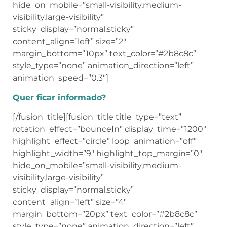
hide_on_mobile=”small-visibility,medium-
visibility,large-visibility”
sticky_display=”normal,sticky”
content_align=”left” size=”2″
margin_bottom=”10px” text_color=”#2b8c8c”
style_type=”none” animation_direction=”left”
animation_speed=”0.3″]
Quer ficar informado?
[/fusion_title][fusion_title title_type=”text”
rotation_effect=”bounceIn” display_time=”1200″
highlight_effect=”circle” loop_animation=”off”
highlight_width=”9″ highlight_top_margin=”0″
hide_on_mobile=”small-visibility,medium-
visibility,large-visibility”
sticky_display=”normal,sticky”
content_align=”left” size=”4″
margin_bottom=”20px” text_color=”#2b8c8c”
style_type=”none” animation_direction=”left”