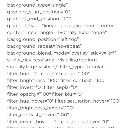
background_type=”single”
gradient_start_position=”0″
gradient_end_position=”100″
gradient_type=”linear” radial_direction=”center
center” linear_angle=”180″ lazy_load=”none”
background_position=”left top”
background_repeat=”no-repeat”
background_blend_mode=”overlay” sticky=”off”
sticky_devices=”small-visibility,medium-
visibility,large-visibility” filter_type=”regular”
filter_hue=”0″ filter_saturation=”100″
filter_brightness=”100″ filter_contrast=”100″
filter_invert=”0″ filter_sepia=”0″
filter_opacity=”100″ filter_blur=”0″
filter_hue_hover=”0″ filter_saturation_hover=”100″
filter_brightness_hover=”100″
filter_contrast_hover=”100″
filter_invert_hover=”0″ filter_sepia_hover=”0″