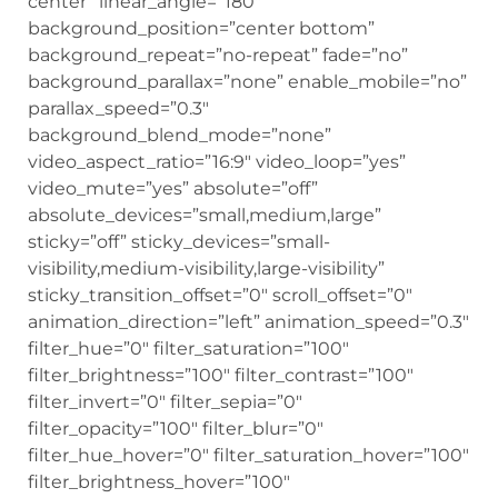
center” linear_angle=”180″
background_position=”center bottom”
background_repeat=”no-repeat” fade=”no”
background_parallax=”none” enable_mobile=”no”
parallax_speed=”0.3″
background_blend_mode=”none”
video_aspect_ratio=”16:9″ video_loop=”yes”
video_mute=”yes” absolute=”off”
absolute_devices=”small,medium,large”
sticky=”off” sticky_devices=”small-
visibility,medium-visibility,large-visibility”
sticky_transition_offset=”0″ scroll_offset=”0″
animation_direction=”left” animation_speed=”0.3″
filter_hue=”0″ filter_saturation=”100″
filter_brightness=”100″ filter_contrast=”100″
filter_invert=”0″ filter_sepia=”0″
filter_opacity=”100″ filter_blur=”0″
filter_hue_hover=”0″ filter_saturation_hover=”100″
filter_brightness_hover=”100″