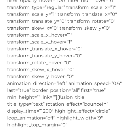
filter_opacity_hover=”100″ filter_blur_hover=”0″
transform_type=”regular” transform_scale_x=”1″
transform_scale_y=”1″ transform_translate_x=”0″
transform_translate_y=”0″ transform_rotate=”0″
transform_skew_x=”0″ transform_skew_y=”0″
transform_scale_x_hover=”1″
transform_scale_y_hover=”1″
transform_translate_x_hover=”0″
transform_translate_y_hover=”0″
transform_rotate_hover=”0″
transform_skew_x_hover=”0″
transform_skew_y_hover=”0″
animation_direction=”left” animation_speed=”0.6″
last=”true” border_position=”all” first=”true”
min_height=”” link=””][fusion_title
title_type=”text” rotation_effect=”bounceIn”
display_time=”1200″ highlight_effect=”circle”
loop_animation=”off” highlight_width=”9″
highlight_top_margin=”0″