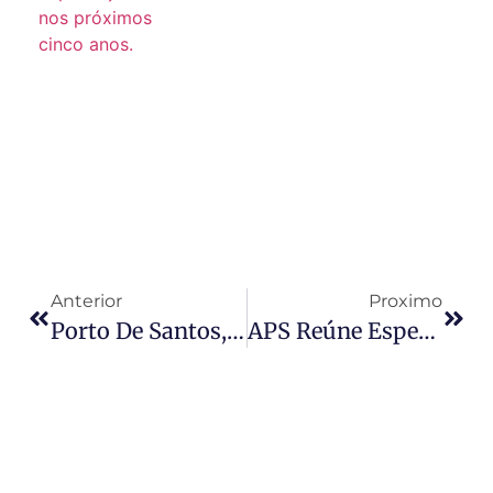
Anterior
Proximo
Porto De Santos, SP, Adere A Pacto De Sustentabilidade Do Ministério De Portos E Aeroportos
APS Reúne Especialistas Europeus E Lança Programa Inovador Nos Portos De Santos E Itajaí