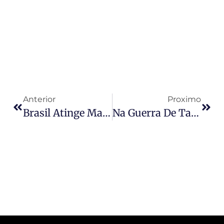
Anterior
Proximo
Brasil Atinge Marca De USD 2,8 Bilhões Em Importações De Materiais Plásticos No Último Trimestre
Na Guerra De Tarifas, Brasil Ainda Bate Os EUA Em Vendas À China