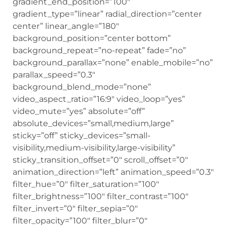
gradient_end_position=”100″
gradient_type=”linear” radial_direction=”center
center” linear_angle=”180″
background_position=”center bottom”
background_repeat=”no-repeat” fade=”no”
background_parallax=”none” enable_mobile=”no”
parallax_speed=”0.3″
background_blend_mode=”none”
video_aspect_ratio=”16:9″ video_loop=”yes”
video_mute=”yes” absolute=”off”
absolute_devices=”small,medium,large”
sticky=”off” sticky_devices=”small-
visibility,medium-visibility,large-visibility”
sticky_transition_offset=”0″ scroll_offset=”0″
animation_direction=”left” animation_speed=”0.3″
filter_hue=”0″ filter_saturation=”100″
filter_brightness=”100″ filter_contrast=”100″
filter_invert=”0″ filter_sepia=”0″
filter_opacity=”100″ filter_blur=”0″