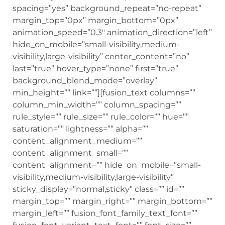
spacing=”yes” background_repeat=”no-repeat”
margin_top=”0px” margin_bottom=”0px”
animation_speed=”0.3″ animation_direction=”left”
hide_on_mobile=”small-visibility,medium-
visibility,large-visibility” center_content=”no”
last=”true” hover_type=”none” first=”true”
background_blend_mode=”overlay”
min_height=”” link=””][fusion_text columns=””
column_min_width=”” column_spacing=””
rule_style=”” rule_size=”” rule_color=”” hue=””
saturation=”” lightness=”” alpha=””
content_alignment_medium=””
content_alignment_small=””
content_alignment=”” hide_on_mobile=”small-
visibility,medium-visibility,large-visibility”
sticky_display=”normal,sticky” class=”” id=””
margin_top=”” margin_right=”” margin_bottom=””
margin_left=”” fusion_font_family_text_font=””