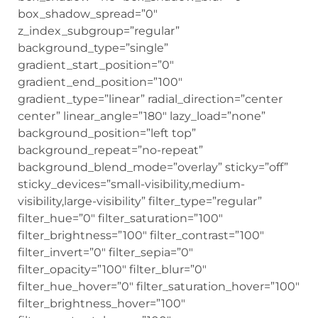
box_shadow_spread=”0″
z_index_subgroup=”regular”
background_type=”single”
gradient_start_position=”0″
gradient_end_position=”100″
gradient_type=”linear” radial_direction=”center
center” linear_angle=”180″ lazy_load=”none”
background_position=”left top”
background_repeat=”no-repeat”
background_blend_mode=”overlay” sticky=”off”
sticky_devices=”small-visibility,medium-
visibility,large-visibility” filter_type=”regular”
filter_hue=”0″ filter_saturation=”100″
filter_brightness=”100″ filter_contrast=”100″
filter_invert=”0″ filter_sepia=”0″
filter_opacity=”100″ filter_blur=”0″
filter_hue_hover=”0″ filter_saturation_hover=”100″
filter_brightness_hover=”100″