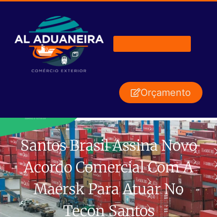
Orçamento
Santos Brasil Assina Novo
Acordo Comercial Com A
Maersk Para Atuar No
Tecon Santos