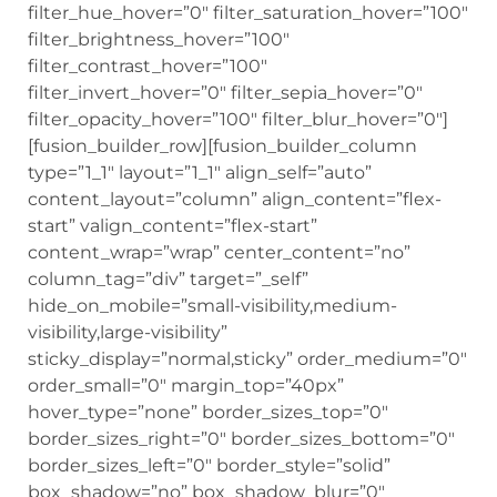
filter_hue_hover=”0″ filter_saturation_hover=”100″
filter_brightness_hover=”100″
filter_contrast_hover=”100″
filter_invert_hover=”0″ filter_sepia_hover=”0″
filter_opacity_hover=”100″ filter_blur_hover=”0″]
[fusion_builder_row][fusion_builder_column
type=”1_1″ layout=”1_1″ align_self=”auto”
content_layout=”column” align_content=”flex-
start” valign_content=”flex-start”
content_wrap=”wrap” center_content=”no”
column_tag=”div” target=”_self”
hide_on_mobile=”small-visibility,medium-
visibility,large-visibility”
sticky_display=”normal,sticky” order_medium=”0″
order_small=”0″ margin_top=”40px”
hover_type=”none” border_sizes_top=”0″
border_sizes_right=”0″ border_sizes_bottom=”0″
border_sizes_left=”0″ border_style=”solid”
box_shadow=”no” box_shadow_blur=”0″