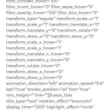
filter_contrast_hover=”100″
filter_invert_hover=”0″ filter_sepia_hover=”0″
filter_opacity_hover=”100″ filter_blur_hover=”0″
transform_type=”regular” transform_scale_x=”1″
transform_scale_y=”1″ transform_translate_x=”0″
transform_translate_y=”0″ transform_rotate=”0″
transform_skew_x=”0″ transform_skew_y=”0″
transform_scale_x_hover=”1″
transform_scale_y_hover=”1″
transform_translate_x_hover=”0″
transform_translate_y_hover=”0″
transform_rotate_hover=”0″
transform_skew_x_hover=”0″
transform_skew_y_hover=”0″
animation_direction=”left” animation_speed=”0.6″
last=”true” border_position=”all” first=”true”
min_height=”” link=””][fusion_title
title_type=”text” rotation_effect=”bounceIn”
display_time=”1200″ highlight_effect=”circle”