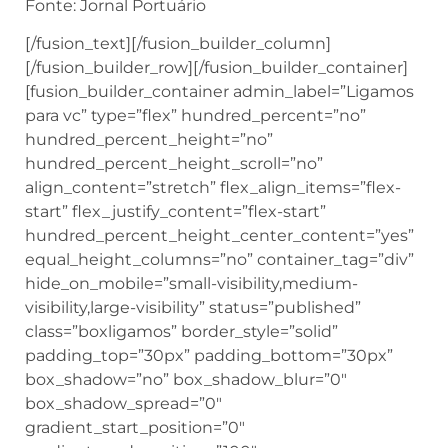
Fonte: Jornal Portuário
[/fusion_text][/fusion_builder_column]
[/fusion_builder_row][/fusion_builder_container]
[fusion_builder_container admin_label=”Ligamos
para vc” type=”flex” hundred_percent=”no”
hundred_percent_height=”no”
hundred_percent_height_scroll=”no”
align_content=”stretch” flex_align_items=”flex-
start” flex_justify_content=”flex-start”
hundred_percent_height_center_content=”yes”
equal_height_columns=”no” container_tag=”div”
hide_on_mobile=”small-visibility,medium-
visibility,large-visibility” status=”published”
class=”boxligamos” border_style=”solid”
padding_top=”30px” padding_bottom=”30px”
box_shadow=”no” box_shadow_blur=”0″
box_shadow_spread=”0″
gradient_start_position=”0″