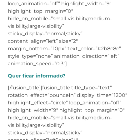
loop_animation=”off” highlight_width=”9″
highlight_top_margin=”0″
hide_on_mobile=”small-visibility,medium-
visibility,large-visibility”
sticky_display=”normal,sticky”
content_align=”left” size=”2″
margin_bottom=”10px” text_color=”#2b8c8c”
style_type=”none” animation_direction=”left”
animation_speed=”0.3″]
Quer ficar informado?
[/fusion_title][fusion_title title_type=”text”
rotation_effect=”bounceIn” display_time=”1200″
highlight_effect=”circle” loop_animation=”off”
highlight_width=”9″ highlight_top_margin=”0″
hide_on_mobile=”small-visibility,medium-
visibility,large-visibility”
sticky_display=”normal,sticky”