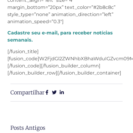
content_align=”left” size=”4″
margin_bottom=”20px” text_color=”#2b8c8c”
style_type=”none” animation_direction=”left”
animation_speed=”0.3″]
Cadastre seu e-mail, para receber notícias
semanais.
[/fusion_title]
[fusion_code]W2FjdGl2ZWNhbXBhaWduIGZvcm09
[/fusion_code][/fusion_builder_column]
[/fusion_builder_row][/fusion_builder_container]
Compartilhar
Posts Antigos