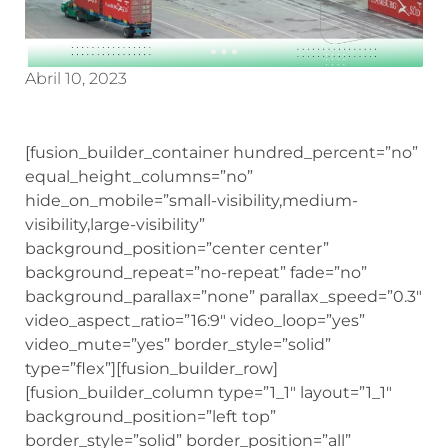
Abril 10, 2023
[fusion_builder_container hundred_percent=”no”
equal_height_columns=”no”
hide_on_mobile=”small-visibility,medium-
visibility,large-visibility”
background_position=”center center”
background_repeat=”no-repeat” fade=”no”
background_parallax=”none” parallax_speed=”0.3″
video_aspect_ratio=”16:9″ video_loop=”yes”
video_mute=”yes” border_style=”solid”
type=”flex”][fusion_builder_row]
[fusion_builder_column type=”1_1″ layout=”1_1″
background_position=”left top”
border_style=”solid” border_position=”all”