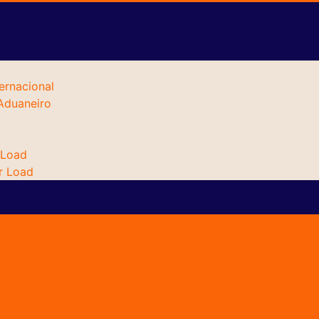
ernacional
Aduaneiro
 Load
r Load