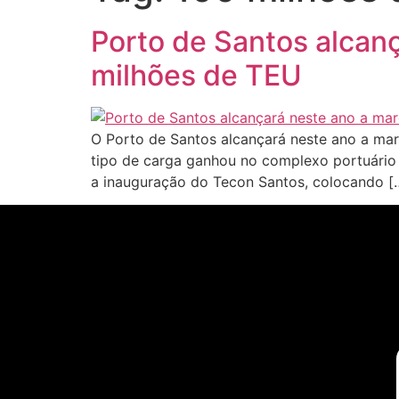
Porto de Santos alcan
milhões de TEU
O Porto de Santos alcançará neste ano a mar
tipo de carga ganhou no complexo portuário 
a inauguração do Tecon Santos, colocando [