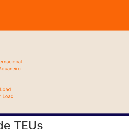
ernacional
Aduaneiro
 Load
r Load
 de TEUs