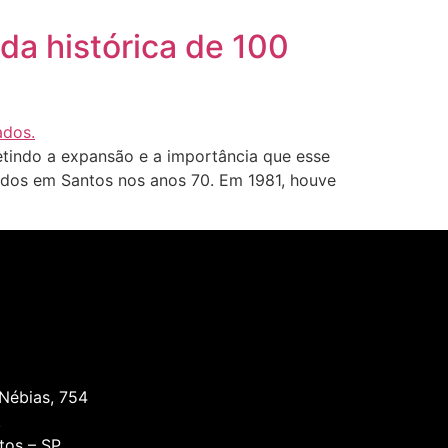
da histórica de 100
etindo a expansão e a importância que esse
zados em Santos nos anos 70. Em 1981, houve
 Nébias, 754
.
tos – SP