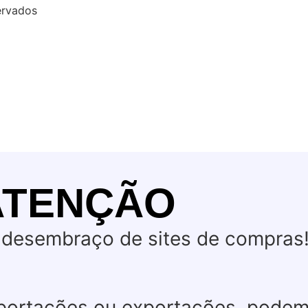
ervados
ATENÇÃO
desembraço de sites de compras
mportações ou exportações, pode