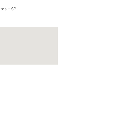
.
tos – SP