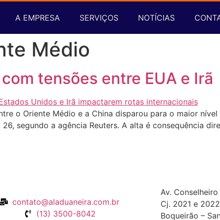
A EMPRESA
SERVIÇOS
NOTÍCIAS
CONT
ente Médio
 com tensões entre EUA e Irã
ntre o Oriente Médio e a China disparou para o maior níve
 26, segundo a agência Reuters. A alta é consequência dire
Av. Conselheiro
contato@aladuaneira.com.br
Cj. 2021 e 2022
(13) 3500-8042
Boqueirão – San