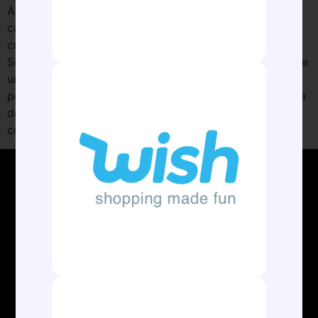
A movimentação de 635,3 milhões de toneladas de
cargas entre janeiro e novembro do último ano
confirma o protagonismo dos portos da Região
Sudeste na infraestrutura logística nacional. Trata-se de
um crescimento de 6,01% em relação ao mesmo
período de 2024, desempenho que contribuiu de forma
decisiva para os resultados positivos da balança
comercial brasileira, […]