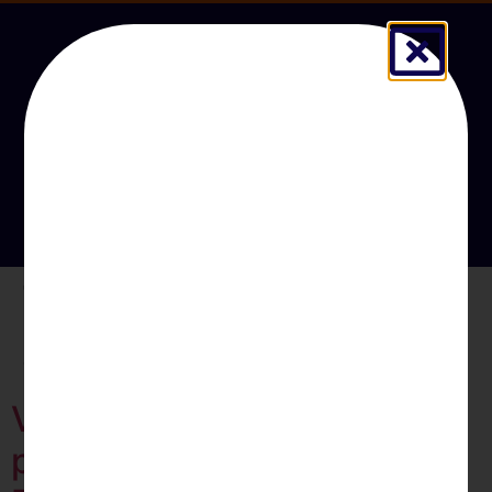
Orçamento
Tag:
Desembaraço
aduaneiro
Vietnã habilita mais duas
plantas de carne bovina do