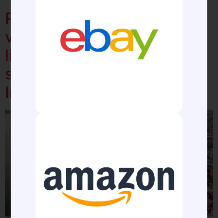
Porto de Santos cresce em
volume de cargas e expõe
limites estruturais no
sistema Anchieta-
Imigrantes