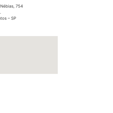
 Nébias, 754
.
tos – SP