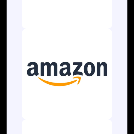
A AL Aduaneira Comércio Exterior é uma
empresa atualizada e dinâmica no âmbito
aduaneiro e de Comércio Exterior, gestão
integral dos processos de importação e
exportação e toda cadeia logística, desde a
retirada da mercadoria na origem até a entrega
no destino final.