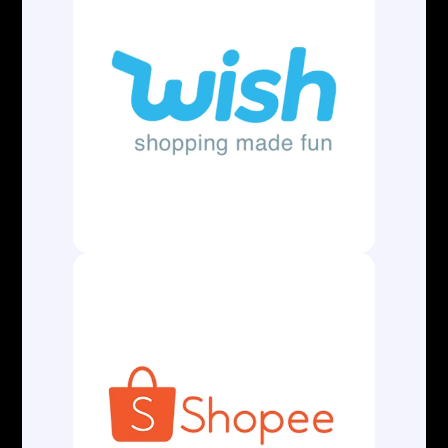
CONTATOS
contato@aladuaneira.com.br
(13) 3500-8042
ATENDIMENTO
Segunda a Sexta
08:00 às 12:00
13:15 às 18:00
LOCALIZAÇÃO