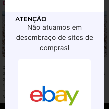
de algodão
ATENÇÃO
Não atuamos em
desembraço de sites de
compras!
Uma delegação formada por representantes do
Cotton Brazil, da Associação Brasileira dos Produtores
de Algodão, da Associação Nacional dos Exportadores
de Algodão (Anea) e da ApexBrasil acompanha a
agenda do presidente Luiz Inácio Lula da Silva e o
ministro da Agricultura e Pecuária, Carlos Fávaro, à
Ásia. O objetivo é negociar a ampliação do […]