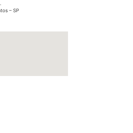
.
tos – SP