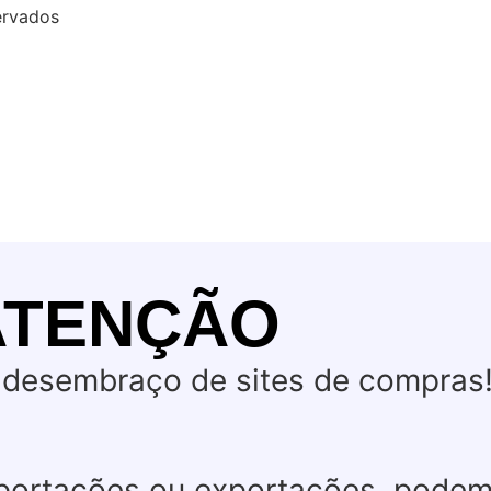
ervados
ATENÇÃO
desembraço de sites de compras
mportações ou exportações, pode