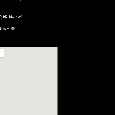
 Nébias, 754
.
tos – SP