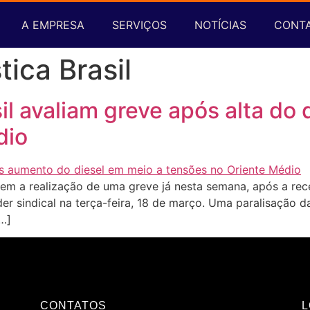
A EMPRESA
SERVIÇOS
NOTÍCIAS
CONT
tica Brasil
l avaliam greve após alta do 
dio
dem a realização de uma greve já nesta semana, após a rec
der sindical na terça-feira, 18 de março. Uma paralisação da
[…]
CONTATOS
L