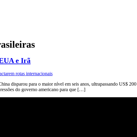
asileiras
 EUA e Irã
China disparou para o maior nível em seis anos, ultrapassando US$ 200 
s pressões do governo americano para que […]