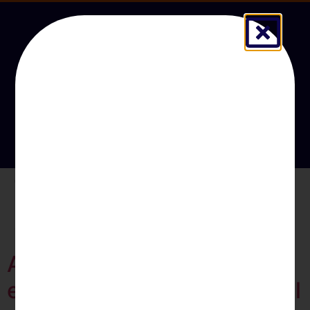
Orçamento
Tag:
setor
automotivo 2026
Argentina zera imposto de
exportação e carro no Brasil