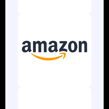
A AL Aduaneira Comércio Exterior é uma
empresa atualizada e dinâmica no âmbito
aduaneiro e de Comércio Exterior, gestão
integral dos processos de importação e
exportação e toda cadeia logística, desde a
retirada da mercadoria na origem até a entrega
no destino final.
CONTATOS
contato@aladuaneira.com.br
(13) 3500-8042
ATENDIMENTO