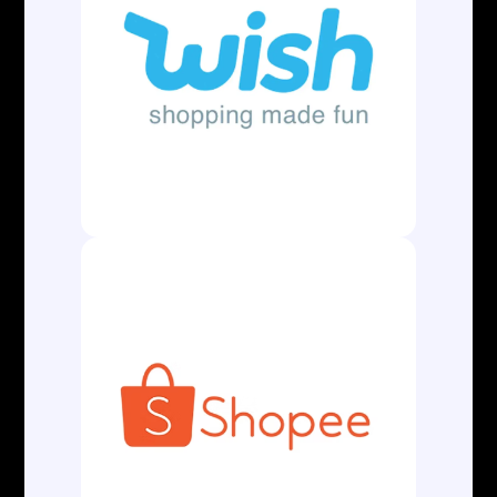
Segunda a Sexta
08:00 às 12:00
13:15 às 18:00
LOCALIZAÇÃO
Av. Conselheiro Nébias, 754
Cj. 2021 e 2022.
Boqueirão – Santos – SP
Cep: 11045-002