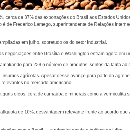
e 40%, cerca de 37% das exportações do Brasil aos Estados Un
o é de Frederico Lamego, superintendente de Relações Interna
pliadas em julho, sobretudo os do setor industrial.
 as negociações entre Brasília e Washington entram agora em u
pliando para 238 o número de produtos isentos da tarifa adic
ntes e insumos agrícolas. Apesar desse avanço para parte do agr
s relevantes no mercado americano.
alguns óleos, cera de carnaúba e minerais como a vermiculita 
alíquota de 10%, desvantagem relevante frente ao acordo que z