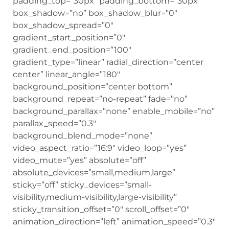
padding_top=”30px” padding_bottom=”30px”
box_shadow=”no” box_shadow_blur=”0″
box_shadow_spread=”0″
gradient_start_position=”0″
gradient_end_position=”100″
gradient_type=”linear” radial_direction=”center
center” linear_angle=”180″
background_position=”center bottom”
background_repeat=”no-repeat” fade=”no”
background_parallax=”none” enable_mobile=”no”
parallax_speed=”0.3″
background_blend_mode=”none”
video_aspect_ratio=”16:9″ video_loop=”yes”
video_mute=”yes” absolute=”off”
absolute_devices=”small,medium,large”
sticky=”off” sticky_devices=”small-
visibility,medium-visibility,large-visibility”
sticky_transition_offset=”0″ scroll_offset=”0″
animation_direction=”left” animation_speed=”0.3″