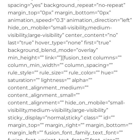
spacing=”yes” background_repeat=”no-repeat”
margin_top=”0px” margin_bottom=”0px”
animation_speed=”0.3″ animation_direction=”left”
hide_on_mobile=”small-visibility,medium-
visibility,large-visibility” center_content=”no”
last=”true” hover_type=”none” first=”true”
background_blend_mode=”overlay”
min_height=”” link=””][fusion_text columns=””
column_min_width=”” column_spacing=””
rule_style=”” rule_size=”” rule_color=”” hue=””
saturation=”” lightness=”” alpha=””
content_alignment_medium=””
content_alignment_small=””
content_alignment=”” hide_on_mobile=”small-
visibility,medium-visibility,large-visibility”
sticky_display=”normal,sticky” class=”” id=””
margin_top=”” margin_right=”” margin_bottom=””
margin_left=”” fusion_font_family_text_font=””