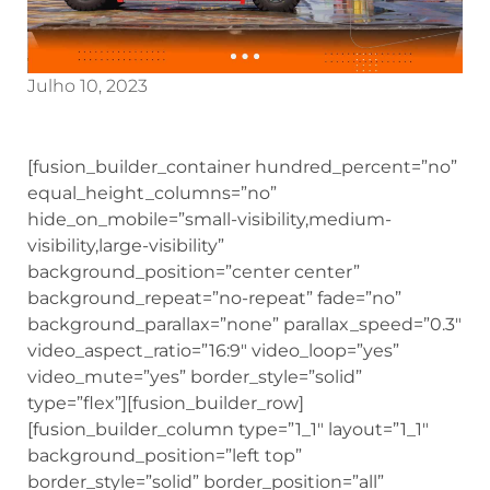
Julho 10, 2023
[fusion_builder_container hundred_percent=”no”
equal_height_columns=”no”
hide_on_mobile=”small-visibility,medium-
visibility,large-visibility”
background_position=”center center”
background_repeat=”no-repeat” fade=”no”
background_parallax=”none” parallax_speed=”0.3″
video_aspect_ratio=”16:9″ video_loop=”yes”
video_mute=”yes” border_style=”solid”
type=”flex”][fusion_builder_row]
[fusion_builder_column type=”1_1″ layout=”1_1″
background_position=”left top”
border_style=”solid” border_position=”all”