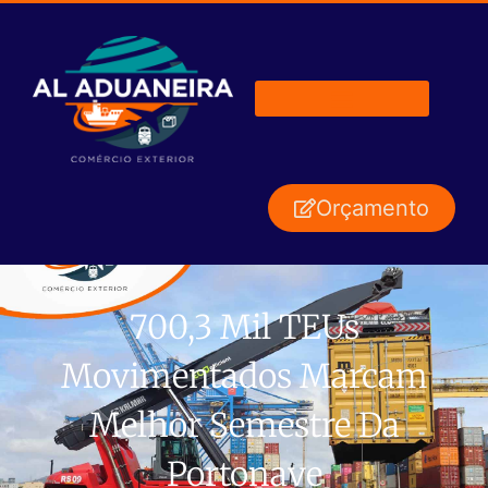
Orçamento
700,3 Mil TEUs
Movimentados Marcam
Melhor Semestre Da
Portonave