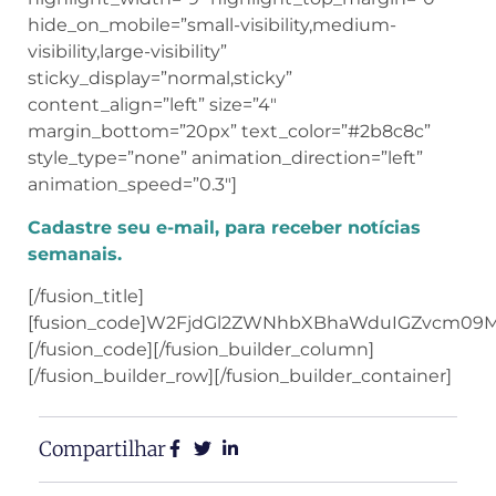
hide_on_mobile=”small-visibility,medium-
visibility,large-visibility”
sticky_display=”normal,sticky”
content_align=”left” size=”4″
margin_bottom=”20px” text_color=”#2b8c8c”
style_type=”none” animation_direction=”left”
animation_speed=”0.3″]
Cadastre seu e-mail, para receber notícias
semanais.
[/fusion_title]
[fusion_code]W2FjdGl2ZWNhbXBhaWduIGZvcm09
[/fusion_code][/fusion_builder_column]
[/fusion_builder_row][/fusion_builder_container]
Compartilhar