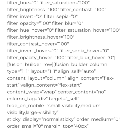
filter_hue=”0″ filter_saturation=”100″
filter_brightness=”100″ filter_contrast=”100″
filter_invert=”0″ filter_sepia=”0″
filter_opacity=”100″ filter_blur=”0″
filter_hue_hover=”0″ filter_saturation_hover=”100″
filter_brightness_hover=”100″
filter_contrast_hover=”100″
filter_invert_hover=”0″ filter_sepia_hover=”0″
filter_opacity_hover=”100″ filter_blur_hover=”0″]
[fusion_builder_row][fusion_builder_column
type=”1_1″ layout=”1_1″ align_self=”auto”
content_layout=”column” align_content=”flex-
start” valign_content=”flex-start”
content_wrap=”wrap” center_content=”no”
column_tag=”div” target=”_self”
hide_on_mobile=”small-visibility,medium-
visibility,large-visibility”
sticky_display=”normal,sticky” order_medium=”0″
order_small=”0″ margin_top=”40px”