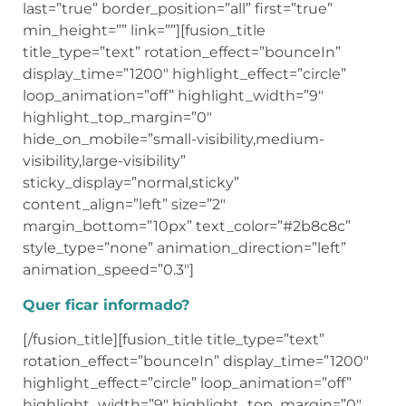
last=”true” border_position=”all” first=”true”
min_height=”” link=””][fusion_title
title_type=”text” rotation_effect=”bounceIn”
display_time=”1200″ highlight_effect=”circle”
loop_animation=”off” highlight_width=”9″
highlight_top_margin=”0″
hide_on_mobile=”small-visibility,medium-
visibility,large-visibility”
sticky_display=”normal,sticky”
content_align=”left” size=”2″
margin_bottom=”10px” text_color=”#2b8c8c”
style_type=”none” animation_direction=”left”
animation_speed=”0.3″]
Quer ficar informado?
[/fusion_title][fusion_title title_type=”text”
rotation_effect=”bounceIn” display_time=”1200″
highlight_effect=”circle” loop_animation=”off”
highlight_width=”9″ highlight_top_margin=”0″