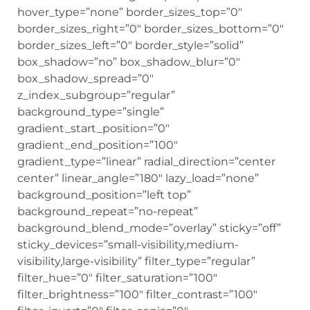
hover_type=”none” border_sizes_top=”0″
border_sizes_right=”0″ border_sizes_bottom=”0″
border_sizes_left=”0″ border_style=”solid”
box_shadow=”no” box_shadow_blur=”0″
box_shadow_spread=”0″
z_index_subgroup=”regular”
background_type=”single”
gradient_start_position=”0″
gradient_end_position=”100″
gradient_type=”linear” radial_direction=”center
center” linear_angle=”180″ lazy_load=”none”
background_position=”left top”
background_repeat=”no-repeat”
background_blend_mode=”overlay” sticky=”off”
sticky_devices=”small-visibility,medium-
visibility,large-visibility” filter_type=”regular”
filter_hue=”0″ filter_saturation=”100″
filter_brightness=”100″ filter_contrast=”100″