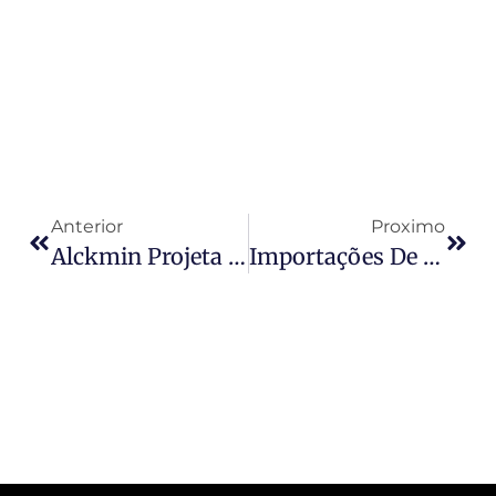
Anterior
Proximo
Alckmin Projeta Forte Alta No Comércio Brasil-Índia Com Exportações E Importações Totalizando US$ 20 Bilhões Em 2025
Importações De Autopeças Continuam Em Ritmo Acelerado