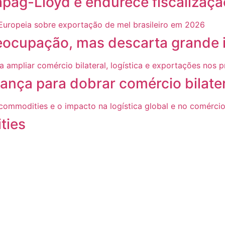
g-Lloyd e endurece fiscalização
ocupação, mas descarta grande i
ança para dobrar comércio bilate
ties