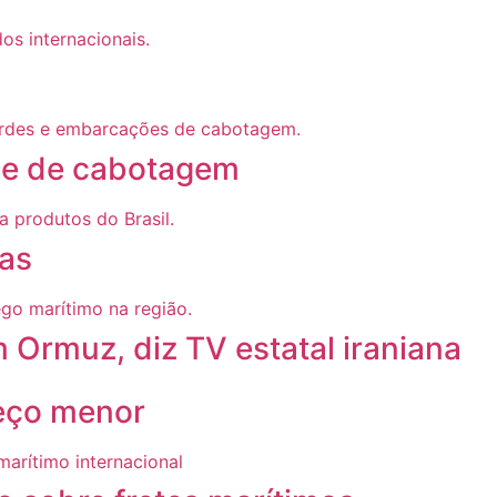
” e de cabotagem
ras
 Ormuz, diz TV estatal iraniana
reço menor