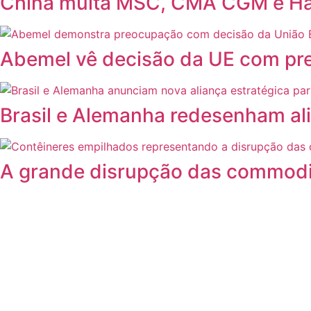
China multa MSC, CMA CGM e Hapa
Abemel vê decisão da UE com pre
Brasil e Alemanha redesenham ali
A grande disrupção das commodi