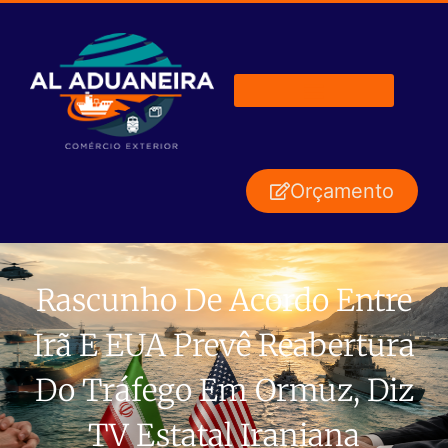
Orçamento
Rascunho De Acordo Entre
Irã E EUA Prevê Reabertura
Do Tráfego Em Ormuz, Diz
TV Estatal Iraniana