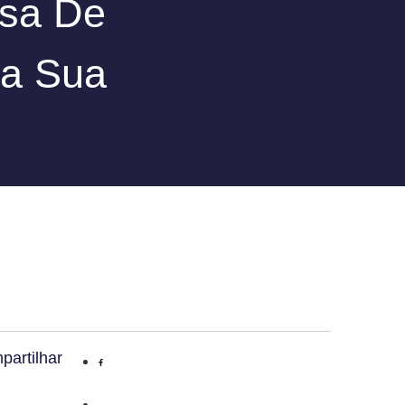
sa De
ra Sua
partilhar