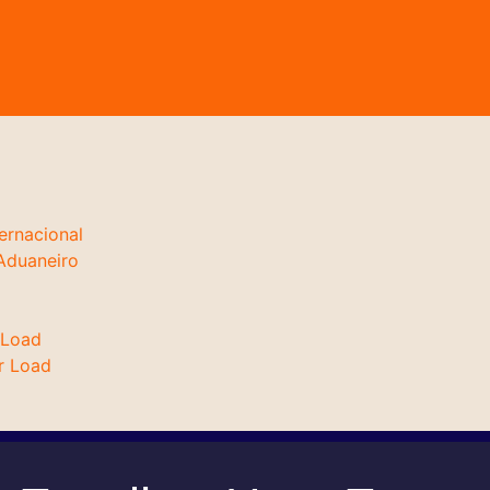
ernacional
Aduaneiro
 Load
r Load