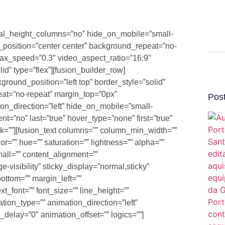
ual_height_columns=”no” hide_on_mobile=”small-
und_position=”center center” background_repeat=”no-
lax_speed=”0.3″ video_aspect_ratio=”16:9″
d” type=”flex”][fusion_builder_row]
round_position=”left top” border_style=”solid”
eat=”no-repeat” margin_top=”0px”
Post
n_direction=”left” hide_on_mobile=”small-
tent=”no” last=”true” hover_type=”none” first=”true”
=””][fusion_text columns=”” column_min_width=””
r=”” hue=”” saturation=”” lightness=”” alpha=””
ll=”” content_alignment=””
e-visibility” sticky_display=”normal,sticky”
ottom=”” margin_left=””
xt_font=”” font_size=”” line_height=””
ation_type=”” animation_direction=”left”
delay=”0″ animation_offset=”” logics=””]