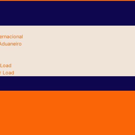
ernacional
Aduaneiro
 Load
r Load