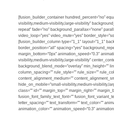
[fusion_builder_container hundred_percent=”no” eq
visibility,medium-visibility,large-visibility” backgro
repeat” fade=”no” background_parallax=”none” paral
video_loop=”yes” video_mute=”yes” border_style=”soli
[fusion_builder_column type=”1_1″ layout=”1_1″ backg
border_position=”all” spacing=”yes” background_rep
margin_bottom=”0px” animation_speed=”0.3″ animatio
visibility,medium-visibility,large-visibility” center_con
background_blend_mode=”overlay” min_height=”” link
column_spacing=”” rule_style=”” rule_size=”” rule_colo
content_alignment_medium=”” content_alignment_sma
hide_on_mobile=”small-visibility,medium-visibility,larg
class=”” id=”” margin_top=”” margin_right=”” margin_b
fusion_font_family_text_font=”” fusion_font_variant_te
letter_spacing=”” text_transform=”” text_color=”” anim
animation_color=”” animation_speed=”0.3″ animation_