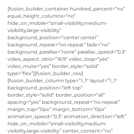
[fusion_builder_container hundred_percent=”no”
equal_height_columns=”no”
hide_on_mobile=”small-visibility,medium-
visibility,large-visibility”
background_position=”center center”
background_repeat=”no-repeat” fade=”no”
background_parallax=”none” parallax_speed=”0.3″
video_aspect_ratio=”16:9″ video_loop=”yes”
video_mute=”yes” border_style=”solid”
type=”flex”][fusion_builder_row]
[fusion_builder_column type=”1_1″ layout=”1_1″
background_position=”left top”
border_style=”solid” border_position=”all”
spacing=”yes” background_repeat=”no-repeat”
margin_top=”0px” margin_bottom=”0px”
animation_speed=”0.3″ animation_direction=”left”
hide_on_mobile=”small-visibility,medium-
visibility,large-visibility” center_content=”no”