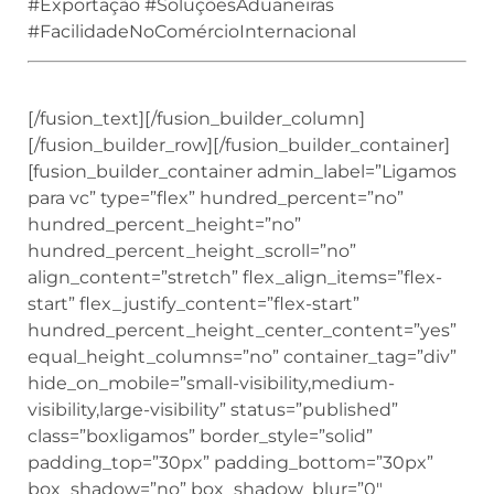
#Exportação #SoluçõesAduaneiras
#FacilidadeNoComércioInternacional
[/fusion_text][/fusion_builder_column]
[/fusion_builder_row][/fusion_builder_container]
[fusion_builder_container admin_label=”Ligamos
para vc” type=”flex” hundred_percent=”no”
hundred_percent_height=”no”
hundred_percent_height_scroll=”no”
align_content=”stretch” flex_align_items=”flex-
start” flex_justify_content=”flex-start”
hundred_percent_height_center_content=”yes”
equal_height_columns=”no” container_tag=”div”
hide_on_mobile=”small-visibility,medium-
visibility,large-visibility” status=”published”
class=”boxligamos” border_style=”solid”
padding_top=”30px” padding_bottom=”30px”
box_shadow=”no” box_shadow_blur=”0″