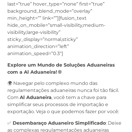
last=”true” hover_type=”none” first=”true”
background_blend_mode=”overlay”
min_height=”” link=””][fusion_text
hide_on_mobile=”small-visibility,medium-
visibility,large-visibility”
sticky_display=”normal,sticky”
animation_direction=”left”
animation_speed=”0.3″]
Explore um Mundo de Soluções Aduaneiras
com a Al Aduaneira!
🌐
🌍 Navegar pelo complexo mundo das
regulamentações aduaneiras nunca foi tão fácil.
Com
Al Aduaneira
, você tem a chave para
simplificar seus processos de importação e
exportação. Veja o que podemos fazer por você:
✅
Desembaraço Aduaneiro Simplificado
: Deixe
as complexas regulamentações aduaneiras