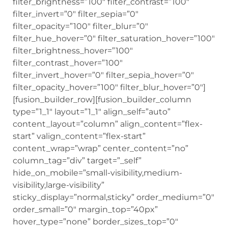
filter_brightness=”100″ filter_contrast=”100″
filter_invert=”0″ filter_sepia=”0″
filter_opacity=”100″ filter_blur=”0″
filter_hue_hover=”0″ filter_saturation_hover=”100″
filter_brightness_hover=”100″
filter_contrast_hover=”100″
filter_invert_hover=”0″ filter_sepia_hover=”0″
filter_opacity_hover=”100″ filter_blur_hover=”0″]
[fusion_builder_row][fusion_builder_column
type=”1_1″ layout=”1_1″ align_self=”auto”
content_layout=”column” align_content=”flex-
start” valign_content=”flex-start”
content_wrap=”wrap” center_content=”no”
column_tag=”div” target=”_self”
hide_on_mobile=”small-visibility,medium-
visibility,large-visibility”
sticky_display=”normal,sticky” order_medium=”0″
order_small=”0″ margin_top=”40px”
hover_type=”none” border_sizes_top=”0″