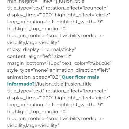
min_height=”” link=””][fusion_title
title_type=”text” rotation_effect=”bounceIn”
display_time=”1200″ highlight_effect=”circle”
loop_animation=”off” highlight_width=”9″
highlight_top_margin=”0″
hide_on_mobile=”small-visibility,medium-
visibility,large-visibility”
sticky_display=”normal,sticky”
content_align=”left” size=”2″
margin_bottom=”10px” text_color=”#2b8c8c”
style_type=”none” animation_direction=”left”
animation_speed=”0.3″]
Quer ficar mais
informado?
[/fusion_title][fusion_title
title_type=”text” rotation_effect=”bounceIn”
display_time=”1200″ highlight_effect=”circle”
loop_animation=”off” highlight_width=”9″
highlight_top_margin=”0″
hide_on_mobile=”small-visibility,medium-
visibility,large-visibility”