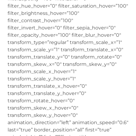
filter_hue_hover=”0″ filter_saturation_hover=”100″
filter_brightness_hover=”100″
filter_contrast_hover=”100″
filter_invert_hover=”0″ filter_sepia_hover=”0″
filter_opacity_hover=”100″ filter_blur_hover=”0″
transform_type=”regular” transform_scale_x=”1″
transform_scale_y=”1″ transform_translate_x=”0″
transform_translate_y=”0″ transform_rotate=”0″
transform_skew_x=”0″ transform_skew_y=”0″
transform_scale_x_hover=”1″
transform_scale_y_hover=”1″
transform_translate_x_hover=”0″
transform_translate_y_hover=”0″
transform_rotate_hover=”0″
transform_skew_x_hover=”0″
transform_skew_y_hover=”0″
animation_direction=”left” animation_speed=”0.6″
last=”true” border_position=”all” first=”true”