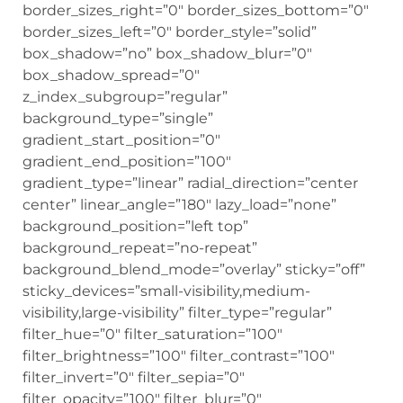
border_sizes_right=”0″ border_sizes_bottom=”0″
border_sizes_left=”0″ border_style=”solid”
box_shadow=”no” box_shadow_blur=”0″
box_shadow_spread=”0″
z_index_subgroup=”regular”
background_type=”single”
gradient_start_position=”0″
gradient_end_position=”100″
gradient_type=”linear” radial_direction=”center
center” linear_angle=”180″ lazy_load=”none”
background_position=”left top”
background_repeat=”no-repeat”
background_blend_mode=”overlay” sticky=”off”
sticky_devices=”small-visibility,medium-
visibility,large-visibility” filter_type=”regular”
filter_hue=”0″ filter_saturation=”100″
filter_brightness=”100″ filter_contrast=”100″
filter_invert=”0″ filter_sepia=”0″
filter_opacity=”100″ filter_blur=”0″