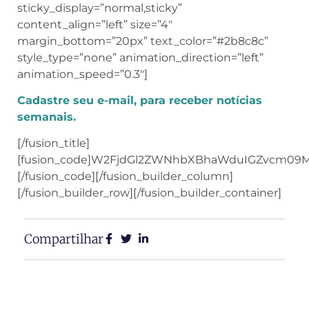
sticky_display=”normal,sticky”
content_align=”left” size=”4″
margin_bottom=”20px” text_color=”#2b8c8c”
style_type=”none” animation_direction=”left”
animation_speed=”0.3″]
Cadastre seu e-mail, para receber notícias
semanais.
[/fusion_title]
[fusion_code]W2FjdGl2ZWNhbXBhaWduIGZvcm09
[/fusion_code][/fusion_builder_column]
[/fusion_builder_row][/fusion_builder_container]
Compartilhar