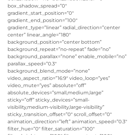
box_shadow_spread=”0″
gradient_start_position=”0″
gradient_end_position=”100″
gradient_type=”linear” radial_direction=”center
center” linear_angle=”180″
background_position=”center bottom”
background_repeat=”no-repeat” fade=”no”
background_parallax=”none” enable_mobile=”no”
parallax_speed=”0.3″
background_blend_mode=”none”
video_aspect_ratio=”16:9″ video_loop=”yes”
video_mute=”yes” absolute=”off”
absolute_devices=”small,medium,large”
sticky=”off” sticky_devices=”small-
visibility,medium-visibility,large-visibility”
sticky_transition_offset=”0″ scroll_offset=”0″
animation_direction=”left” animation_speed=”0.3″
filter_hue=”0″ filter_saturation=”100″