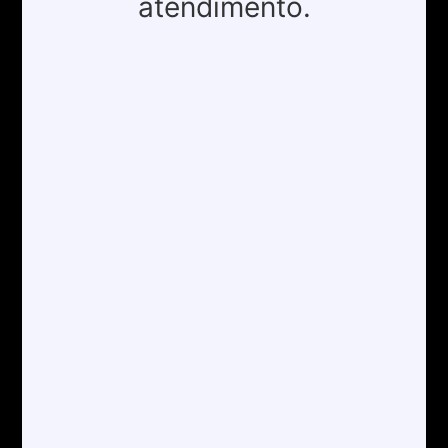
atendimento.
exportação e toda cadeia logística, desde a
retirada da mercadoria na origem até a entrega
no destino final.
CONTATOS
contato@aladuaneira.com.br
(13) 3500-8042
ATENDIMENTO
Segunda a Sexta
08:00 às 12:00
13:15 às 18:00