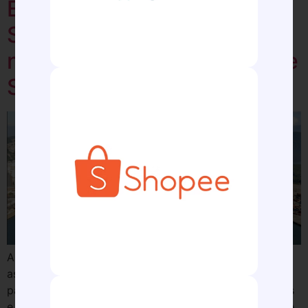
Expansão do Porto de
Santos pode trazer até 30
novos terminais ao litoral de
São Paulo, projeta APS
A Autoridade Portuária de Santos (APS) planeja licitar
as novas áreas incorporadas ao Porto de Santos a
partir de 2027 e espera abrigar até 30 novos terminais
e uma Zona de Processamento de Exportação (ZPE). A