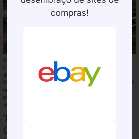
compras!
O terminal retroportuário Eudmarco S/A Serviços e
Comércio Internacional, em Santos, reverteu uma
decisão judicial relacionada à retenção de contêineres.
Em 31 de julho do ano passado, o terminal alfandegado
havia sido condenado pela Justiça de Santos, em
primeira instância, a pagar multa de R$ 15 mil pelo
atraso na devolução de dois contêineres que […]
Túnel entre Santos e
Guarujá tem mais de R$ 5