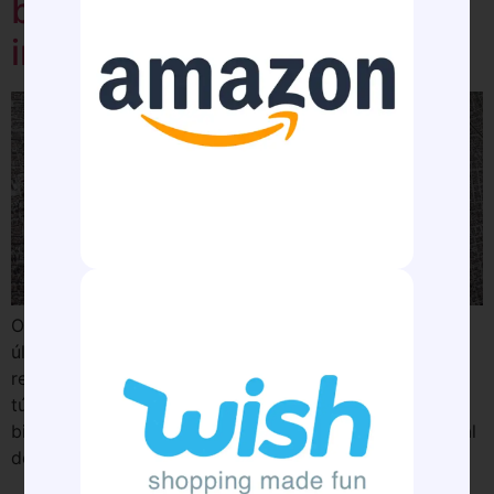
bilhões depositados para
início da obra
O Governo do Estado de São Paulo afirma que fez, no
último dia 31 de março o depósito de R$ 2,64 bilhões
referente à metade do aporte público para a obra do
túnel imerso Santos-Guarujá, cujo total é de R$ 5,2
bilhões. A informação foi dada pela Secretaria Estadual
de Parcerias em Investimentos (SPI). Em […]