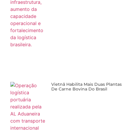
Vietnã Habilita Mais Duas Plantas
De Carne Bovina Do Brasil