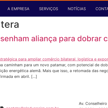
A EMPRESA
SERVIÇOS
NOTÍCIAS
CONT
atera
esenham aliança para dobrar c
nha caminham para um novo patamar, com potencial de dobr
nsição energética alemã. Mais que isso, a retomada das neg
firmada em abril. […]
Av. Conselheiro