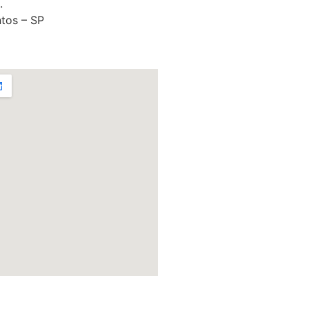
.
tos – SP