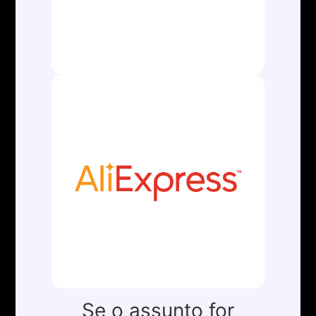
Av. Conselheiro Nébias, 754
Cj. 2021 e 2022.
Boqueirão – Santos – SP
Cep: 11045-002
Se o assunto for