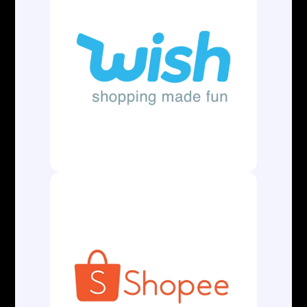
contato@aladuaneira.com.br
(13) 3500-8042
ATENDIMENTO
Segunda a Sexta
08:00 às 12:00
13:15 às 18:00
LOCALIZAÇÃO