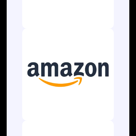
A AL Aduaneira Comércio Exterior é uma
empresa atualizada e dinâmica no âmbito
aduaneiro e de Comércio Exterior, gestão
integral dos processos de importação e
exportação e toda cadeia logística, desde a
retirada da mercadoria na origem até a entrega
no destino final.
CONTATOS