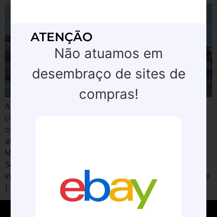
ATENÇÃO
Não atuamos em
desembraço de sites de
compras!
As vendas de produtos da Jordânia para o Brasil
cresceram 539,9% entre janeiro e abril deste ano em
comparação com o mesmo período de 2025 e
atingiram US$ 17,3 milhões. De acordo com dados do
Ministério do Desenvolvimento, Indústria, Comércio e
Serviços (Mdic) organizados pelo departamento de
Inteligência de Mercado da Câmara de Comércio Árabe
[…]