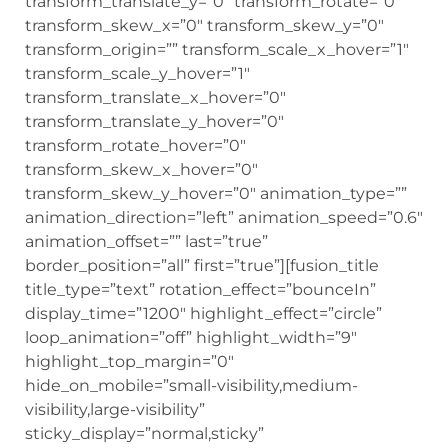
transform_translate_y=”0″ transform_rotate=”0″
transform_skew_x=”0″ transform_skew_y=”0″
transform_origin=”” transform_scale_x_hover=”1″
transform_scale_y_hover=”1″
transform_translate_x_hover=”0″
transform_translate_y_hover=”0″
transform_rotate_hover=”0″
transform_skew_x_hover=”0″
transform_skew_y_hover=”0″ animation_type=””
animation_direction=”left” animation_speed=”0.6″
animation_offset=”” last=”true”
border_position=”all” first=”true”][fusion_title
title_type=”text” rotation_effect=”bounceIn”
display_time=”1200″ highlight_effect=”circle”
loop_animation=”off” highlight_width=”9″
highlight_top_margin=”0″
hide_on_mobile=”small-visibility,medium-
visibility,large-visibility”
sticky_display=”normal,sticky”