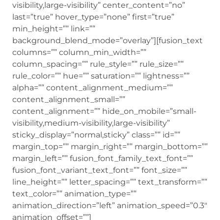
visibility,large-visibility” center_content=”no”
last=”true” hover_type=”none” first=”true”
min_height=”” link=””
background_blend_mode=”overlay”][fusion_text
columns=”” column_min_width=””
column_spacing=”” rule_style=”” rule_size=””
rule_color=”” hue=”” saturation=”” lightness=””
alpha=”” content_alignment_medium=””
content_alignment_small=””
content_alignment=”” hide_on_mobile=”small-
visibility,medium-visibility,large-visibility”
sticky_display=”normal,sticky” class=”” id=””
margin_top=”” margin_right=”” margin_bottom=””
margin_left=”” fusion_font_family_text_font=””
fusion_font_variant_text_font=”” font_size=””
line_height=”” letter_spacing=”” text_transform=””
text_color=”” animation_type=””
animation_direction=”left” animation_speed=”0.3″
animation_offset=””]