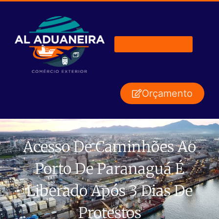
Orçamento
Acesso De Caminhões Ao
Porto De Paranaguá É
Liberado Após 3 Dias De
Protestos