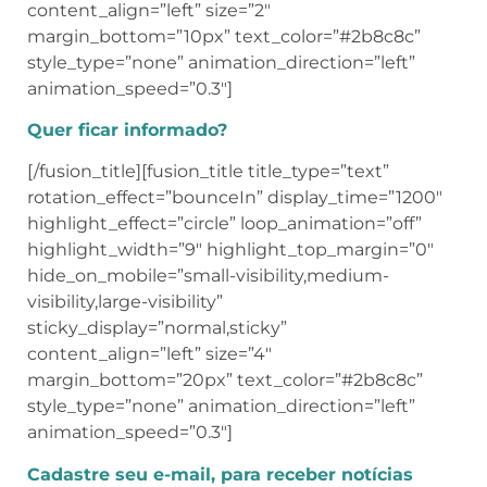
content_align=”left” size=”2″
margin_bottom=”10px” text_color=”#2b8c8c”
style_type=”none” animation_direction=”left”
animation_speed=”0.3″]
Quer ficar informado?
[/fusion_title][fusion_title title_type=”text”
rotation_effect=”bounceIn” display_time=”1200″
highlight_effect=”circle” loop_animation=”off”
highlight_width=”9″ highlight_top_margin=”0″
hide_on_mobile=”small-visibility,medium-
visibility,large-visibility”
sticky_display=”normal,sticky”
content_align=”left” size=”4″
margin_bottom=”20px” text_color=”#2b8c8c”
style_type=”none” animation_direction=”left”
animation_speed=”0.3″]
Cadastre seu e-mail, para receber notícias