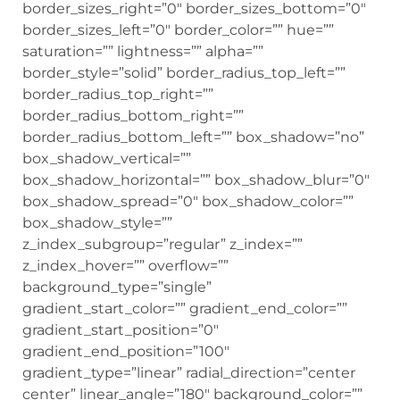
border_sizes_right=”0″ border_sizes_bottom=”0″
border_sizes_left=”0″ border_color=”” hue=””
saturation=”” lightness=”” alpha=””
border_style=”solid” border_radius_top_left=””
border_radius_top_right=””
border_radius_bottom_right=””
border_radius_bottom_left=”” box_shadow=”no”
box_shadow_vertical=””
box_shadow_horizontal=”” box_shadow_blur=”0″
box_shadow_spread=”0″ box_shadow_color=””
box_shadow_style=””
z_index_subgroup=”regular” z_index=””
z_index_hover=”” overflow=””
background_type=”single”
gradient_start_color=”” gradient_end_color=””
gradient_start_position=”0″
gradient_end_position=”100″
gradient_type=”linear” radial_direction=”center
center” linear_angle=”180″ background_color=””