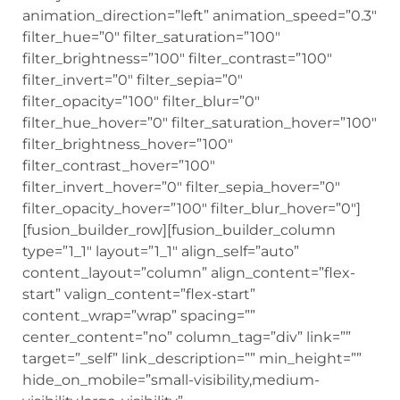
animation_direction=”left” animation_speed=”0.3″
filter_hue=”0″ filter_saturation=”100″
filter_brightness=”100″ filter_contrast=”100″
filter_invert=”0″ filter_sepia=”0″
filter_opacity=”100″ filter_blur=”0″
filter_hue_hover=”0″ filter_saturation_hover=”100″
filter_brightness_hover=”100″
filter_contrast_hover=”100″
filter_invert_hover=”0″ filter_sepia_hover=”0″
filter_opacity_hover=”100″ filter_blur_hover=”0″]
[fusion_builder_row][fusion_builder_column
type=”1_1″ layout=”1_1″ align_self=”auto”
content_layout=”column” align_content=”flex-
start” valign_content=”flex-start”
content_wrap=”wrap” spacing=””
center_content=”no” column_tag=”div” link=””
target=”_self” link_description=”” min_height=””
hide_on_mobile=”small-visibility,medium-