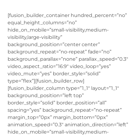
[fusion_builder_container hundred_percent=”no”
equal_height_columns=”no”
hide_on_mobile=”small-visibility,medium-
visibility,large-visibility”
background_position=”center center”
background_repeat=”no-repeat” fade=”no”
background_parallax=”none” parallax_speed=”0.3″
video_aspect_ratio=”16:9″ video_loop=”yes”
video_mute=”yes” border_style=”solid”
type=”flex”][fusion_builder_row]
[fusion_builder_column type=”1_1″ layout=”1_1″
background_position=”left top”
border_style=”solid” border_position=”all”
spacing=”yes” background_repeat=”no-repeat”
margin_top=”0px” margin_bottom=”0px”
animation_speed=”0.3″ animation_direction=”left”
hide_on_mobile=”small-visibility,medium-