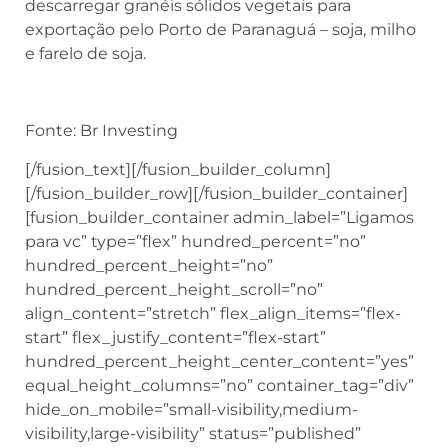
descarregar granéis sólidos vegetais para
exportação pelo Porto de Paranaguá – soja, milho
e farelo de soja.
Fonte: Br Investing
[/fusion_text][/fusion_builder_column]
[/fusion_builder_row][/fusion_builder_container]
[fusion_builder_container admin_label=”Ligamos
para vc” type=”flex” hundred_percent=”no”
hundred_percent_height=”no”
hundred_percent_height_scroll=”no”
align_content=”stretch” flex_align_items=”flex-
start” flex_justify_content=”flex-start”
hundred_percent_height_center_content=”yes”
equal_height_columns=”no” container_tag=”div”
hide_on_mobile=”small-visibility,medium-
visibility,large-visibility” status=”published”