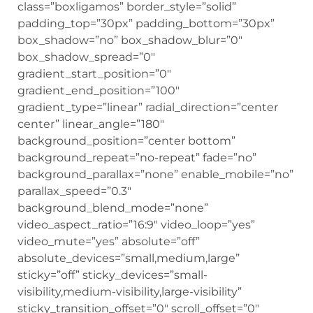
class=”boxligamos” border_style=”solid”
padding_top=”30px” padding_bottom=”30px”
box_shadow=”no” box_shadow_blur=”0″
box_shadow_spread=”0″
gradient_start_position=”0″
gradient_end_position=”100″
gradient_type=”linear” radial_direction=”center
center” linear_angle=”180″
background_position=”center bottom”
background_repeat=”no-repeat” fade=”no”
background_parallax=”none” enable_mobile=”no”
parallax_speed=”0.3″
background_blend_mode=”none”
video_aspect_ratio=”16:9″ video_loop=”yes”
video_mute=”yes” absolute=”off”
absolute_devices=”small,medium,large”
sticky=”off” sticky_devices=”small-
visibility,medium-visibility,large-visibility”
sticky_transition_offset=”0″ scroll_offset=”0″