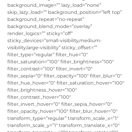
background_image=”” lazy_load=”none”
skip_lazy_load=”” background_position=”left top”
background_repeat=”no-repeat”
background_blend_mode=”overlay”
render_logics=”” sticky=”off”
sticky_devices=”small-visibility,medium-
visibility,large-visibility” sticky_offset=””
filter_type=”regular” filter_hue=”0″
filter_saturation=”100″ filter_brightness=”100″
filter_contrast=”100″ filter_invert=”0″
filter_sepia=”0″ filter_opacity=”100″ filter_blur=”0″
filter_hue_hover=”0″ filter_saturation_hover=”100″
filter_brightness_hover=”100″
filter_contrast_hover=”100″
filter_invert_hover=”0″ filter_sepia_hover=”0″
filter_opacity_hover=”100″ filter_blur_hover=”0″
transform_type=”regular” transform_scale_x=”1″
transform_scale_y=”1″ transform_translate_x=”0″