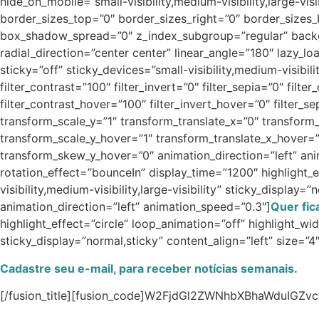
hide_on_mobile=”small-visibility,medium-visibility,large-v
border_sizes_top=”0″ border_sizes_right=”0″ border_sizes
box_shadow_spread=”0″ z_index_subgroup=”regular” backgro
radial_direction=”center center” linear_angle=”180″ laz
sticky=”off” sticky_devices=”small-visibility,medium-visibilit
filter_contrast=”100″ filter_invert=”0″ filter_sepia=”0″ filt
filter_contrast_hover=”100″ filter_invert_hover=”0″ filter_
transform_scale_y=”1″ transform_translate_x=”0″ transfor
transform_scale_y_hover=”1″ transform_translate_x_hover=
transform_skew_y_hover=”0″ animation_direction=”left” anima
rotation_effect=”bounceIn” display_time=”1200″ highlight_e
visibility,medium-visibility,large-visibility” sticky_displ
animation_direction=”left” animation_speed=”0.3″]
Quer fic
highlight_effect=”circle” loop_animation=”off” highlight_wid
sticky_display=”normal,sticky” content_align=”left” size=
Cadastre seu e-mail, para receber notícias semanais.
[/fusion_title][fusion_code]W2FjdGl2ZWNhbXBhaWduIGZvcm