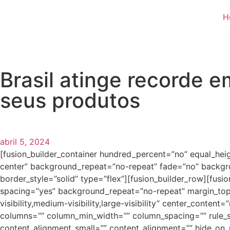
H
Brasil atinge recorde
seus produtos
abril 5, 2024
[fusion_builder_container hundred_percent=”no” equal_heigh
center” background_repeat=”no-repeat” fade=”no” backgro
border_style=”solid” type=”flex”][fusion_builder_row][fusi
spacing=”yes” background_repeat=”no-repeat” margin_top=
visibility,medium-visibility,large-visibility” center_conte
columns=”” column_min_width=”” column_spacing=”” rule_sty
content_alignment_small=”” content_alignment=”” hide_on_mob