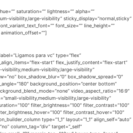
hue=”” saturation=”” lightness=”” alpha=””
isibility,large-visibility” sticky_display=”normal,sticky”
nt_variant_text_font=”” font_size=”” line_height=””
 animation_offset=””]
_label=”Ligamos para vc” type=”flex”
ign_items=”flex-start” flex_justify_content=”flex-start”
bility,medium-visibility,large-visibility”
dow=”no” box_shadow_blur=”0″ box_shadow_spread=”0″
ear_angle=”180″ background_position=”center bottom”
ackground_blend_mode=”none” video_aspect_ratio=”16:9″
all-visibility,medium-visibility,large-visibility”
uration=”100″ filter_brightness=”100″ filter_contrast=”100″
 filter_brightness_hover=”100″ filter_contrast_hover=”100″
ion_builder_column type=”1_1″ layout=”1_1″ align_self=”auto”
”no” column_tag=”div” target=”_self”