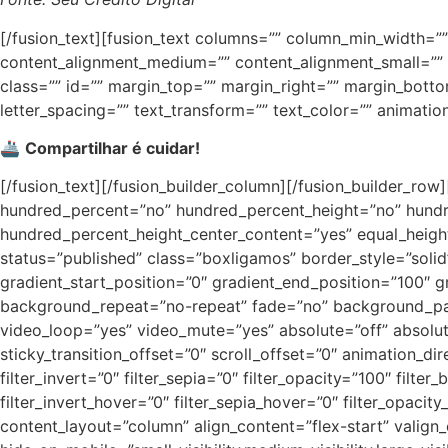
[/fusion_text][fusion_text columns=”” column_min_width=”” 
content_alignment_medium=”” content_alignment_small=”” con
class=”” id=”” margin_top=”” margin_right=”” margin_bottom=
letter_spacing=”” text_transform=”” text_color=”” animatio
🚢
Compartilhar é cuidar!
[/fusion_text][/fusion_builder_column][/fusion_builder_row
hundred_percent=”no” hundred_percent_height=”no” hundred_
hundred_percent_height_center_content=”yes” equal_height_c
status=”published” class=”boxligamos” border_style=”s
gradient_start_position=”0″ gradient_end_position=”100″ g
background_repeat=”no-repeat” fade=”no” background_par
video_loop=”yes” video_mute=”yes” absolute=”off” absolute_d
sticky_transition_offset=”0″ scroll_offset=”0″ animation_dir
filter_invert=”0″ filter_sepia=”0″ filter_opacity=”100″ filte
filter_invert_hover=”0″ filter_sepia_hover=”0″ filter_opacit
content_layout=”column” align_content=”flex-start” valign