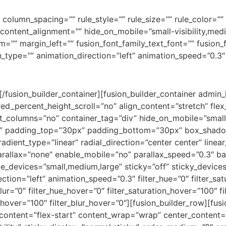
column_spacing=”” rule_style=”” rule_size=”” rule_color=”” 
tent_alignment=”” hide_on_mobile=”small-visibility,medium-v
”” margin_left=”” fusion_font_family_text_font=”” fusion_fo
n_type=”” animation_direction=”left” animation_speed=”0.3″
][/fusion_builder_container][fusion_builder_container admin
percent_height_scroll=”no” align_content=”stretch” flex_al
olumns=”no” container_tag=”div” hide_on_mobile=”small-visi
olid” padding_top=”30px” padding_bottom=”30px” box_sha
radient_type=”linear” radial_direction=”center center” lin
allax=”none” enable_mobile=”no” parallax_speed=”0.3″ b
evices=”small,medium,large” sticky=”off” sticky_devices=”sm
ection=”left” animation_speed=”0.3″ filter_hue=”0″ filter_sat
r_blur=”0″ filter_hue_hover=”0″ filter_saturation_hover=”100″
y_hover=”100″ filter_blur_hover=”0″][fusion_builder_row][fus
_content=”flex-start” content_wrap=”wrap” center_content=