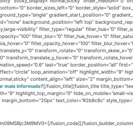
isibility” sticky_display=”normal,sticky” order_medium=”0″
_bottom=”0″ border_sizes_left=”0″ border_style=”solid” b
und_type=”single” gradient_start_position=”0″ gradient_e
y_load=”none” background_position=”left top” background_
y,large-visibility” filter_type=”regular” filter_hue=”0″ filter
er_opacity=”100″ filter_blur=”0″ filter_hue_hover=”0″ filter_s
sepia_hover=”0″ filter_opacity_hover=”100″ filter_blur_hover
m_translate_y=”0″ transform_rotate=”0″ transform_skew_x=”
”0″ transform_translate_y_hover=”0″ transform_rotate_hov
tion_speed=”0.6″ last=”true” border_position=”all” first=”tr
ffect=”circle” loop_animation=”off” highlight_width=”9″ hi
ay=”normal,sticky” content_align=”left” size=”2″ margin_bot
ar mais informado?
[/fusion_title][fusion_title title_type=”
th=”9″ highlight_top_margin=”0″ hide_on_mobile=”small-visibi
”4″ margin_bottom=”20px” text_color=”#2b8c8c” style_type=
09MSBjc3M9MV0=[/fusion_code][/fusion_builder_column][/f