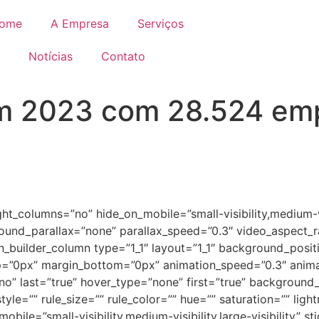
ome
A Empresa
Serviços
Notícias
Contato
 em 2023 com 28.524 em
t_columns=”no” hide_on_mobile=”small-visibility,medium-vis
und_parallax=”none” parallax_speed=”0.3″ video_aspect_r
on_builder_column type=”1_1″ layout=”1_1″ background_positi
”0px” margin_bottom=”0px” animation_speed=”0.3″ animati
nt=”no” last=”true” hover_type=”none” first=”true” backgrou
le=”” rule_size=”” rule_color=”” hue=”” saturation=”” lig
ile=”small-visibility,medium-visibility,large-visibility” st