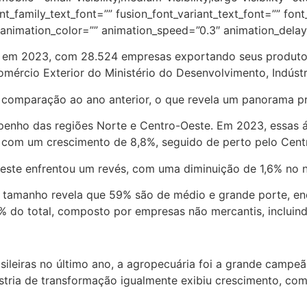
_family_text_font=”” fusion_font_variant_text_font=”” font_
” animation_color=”” animation_speed=”0.3″ animation_delay
co em 2023, com 28.524 empresas exportando seus produtos
Comércio Exterior do Ministério do Desenvolvimento, Indús
comparação ao ano anterior, o que revela um panorama pr
enho das regiões Norte e Centro-Oeste. Em 2023, essas 
, com um crescimento de 8,8%, seguido de perto pelo Cen
rdeste enfrentou um revés, com uma diminuição de 1,6% no
 por tamanho revela que 59% são de médio e grande porte,
% do total, composto por empresas não mercantis, incluind
ileiras no último ano, a agropecuária foi a grande campe
stria de transformação igualmente exibiu crescimento, co