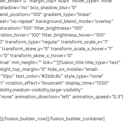
 order_small=”0″ margin_top=”40px” hover_type=”none”
ox_shadow=”no” box_shadow_blur=”0″
nd_position=”100″ gradient_type=”linear”
repeat=”no-repeat” background_blend_mode=”overlay”
_saturation=”100″ filter_brightness=”100″
aturation_hover=”100″ filter_brightness_hover=”100″
=”0″ transform_type=”regular” transform_scale_x=”1″
0″ transform_skew_y=”0″ transform_scale_x_hover=”1″
er=”0″ transform_skew_x_hover=”0″
ue” min_height=”” link=””][fusion_title title_type=”text”
ghlight_top_margin=”0″ hide_on_mobile=”small-
tom=”10px” text_color=”#2b8c8c” style_type=”none”
text” rotation_effect=”bounceIn” display_time=”1200″
lity,medium-visibility,large-visibility”
”none” animation_direction=”left” animation_speed=”0.3″]
usion_builder_row][/fusion_builder_container]