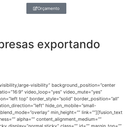
Orçamento
presas exportando
ibility,large-visibility” background_position=”center
atio=”16:9″ video_loop=”yes” video_mute=”yes”
on=”left top” border_style=”solid” border_position=”all”
on_direction=”left” hide_on_mobile=”small-
nd_blend_mode=”overlay” min_height=”” link=””][fusion_text
htness=”” alpha=”” content_alignment_medium=””
icky_display=”normal,sticky” class=”” id=”” margin_top=””