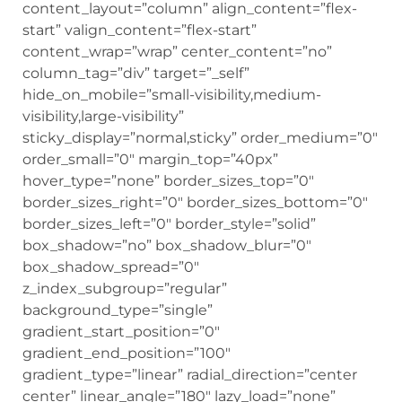
content_layout=”column” align_content=”flex-
start” valign_content=”flex-start”
content_wrap=”wrap” center_content=”no”
column_tag=”div” target=”_self”
hide_on_mobile=”small-visibility,medium-
visibility,large-visibility”
sticky_display=”normal,sticky” order_medium=”0″
order_small=”0″ margin_top=”40px”
hover_type=”none” border_sizes_top=”0″
border_sizes_right=”0″ border_sizes_bottom=”0″
border_sizes_left=”0″ border_style=”solid”
box_shadow=”no” box_shadow_blur=”0″
box_shadow_spread=”0″
z_index_subgroup=”regular”
background_type=”single”
gradient_start_position=”0″
gradient_end_position=”100″
gradient_type=”linear” radial_direction=”center
center” linear_angle=”180″ lazy_load=”none”