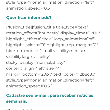
style_type=”none” animation_direction=”left”
animation_speed=”0.3″]
Quer ficar informado?
[/fusion_title][fusion_title title_type=”text”
rotation_effect=”bounceIn” display_time=”1200″
highlight_effect=”circle” loop_animation=”off”
highlight_width=”9″ highlight_top_margin=”0″
hide_on_mobile=”small-visibility,medium-
visibility,large-visibility”
sticky_display=”normal,sticky”
content_align=”left” size=”4″
margin_bottom=”20px” text_color=”#2b8c8c”
style_type=”none” animation_direction=”left”
animation_speed=”0.3″]
Cadastre seu e-mail, para receber notícias
semanais.