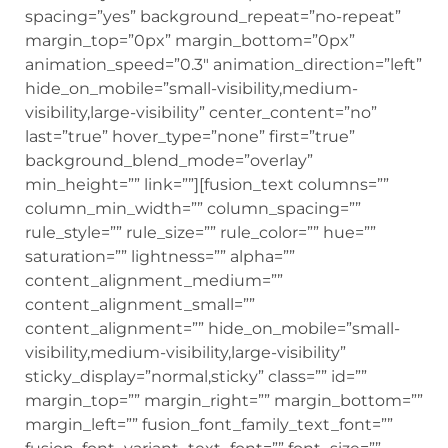
spacing=”yes” background_repeat=”no-repeat”
margin_top=”0px” margin_bottom=”0px”
animation_speed=”0.3″ animation_direction=”left”
hide_on_mobile=”small-visibility,medium-
visibility,large-visibility” center_content=”no”
last=”true” hover_type=”none” first=”true”
background_blend_mode=”overlay”
min_height=”” link=””][fusion_text columns=””
column_min_width=”” column_spacing=””
rule_style=”” rule_size=”” rule_color=”” hue=””
saturation=”” lightness=”” alpha=””
content_alignment_medium=””
content_alignment_small=””
content_alignment=”” hide_on_mobile=”small-
visibility,medium-visibility,large-visibility”
sticky_display=”normal,sticky” class=”” id=””
margin_top=”” margin_right=”” margin_bottom=””
margin_left=”” fusion_font_family_text_font=””