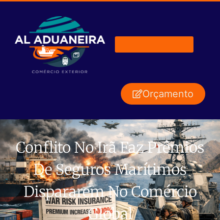
Orçamento
Conflito No Irã Faz Prêmios
De Seguros Marítimos
Dispararem No Comércio
Global