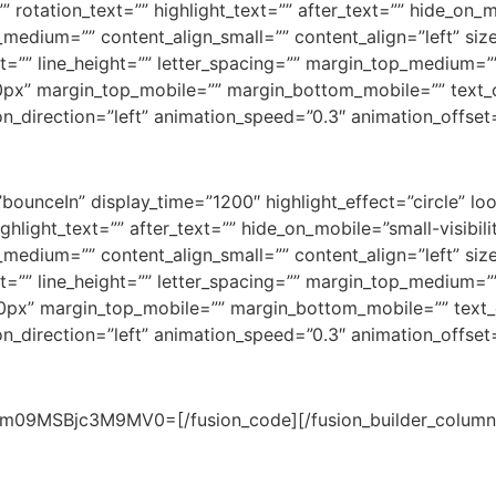
rotation_text=”” highlight_text=”” after_text=”” hide_on_mobi
n_medium=”” content_align_small=”” content_align=”left” siz
e_font=”” line_height=”” letter_spacing=”” margin_top_medi
x” margin_top_mobile=”” margin_bottom_mobile=”” text_co
n_direction=”left” animation_speed=”0.3″ animation_offset
ct=”bounceIn” display_time=”1200″ highlight_effect=”circle” l
hlight_text=”” after_text=”” hide_on_mobile=”small-visibility
n_medium=”” content_align_small=”” content_align=”left” siz
e_font=”” line_height=”” letter_spacing=”” margin_top_medi
x” margin_top_mobile=”” margin_bottom_mobile=”” text_co
n_direction=”left” animation_speed=”0.3″ animation_offset
09MSBjc3M9MV0=[/fusion_code][/fusion_builder_column][/f