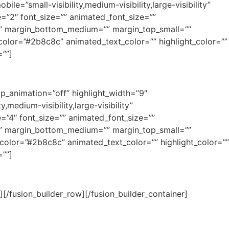
le=”small-visibility,medium-visibility,large-visibility”
e=”2″ font_size=”” animated_font_size=””
um=”” margin_bottom_medium=”” margin_top_small=””
lor=”#2b8c8c” animated_text_color=”” highlight_color=””
=””]
oop_animation=”off” highlight_width=”9″
,medium-visibility,large-visibility”
e=”4″ font_size=”” animated_font_size=””
um=”” margin_bottom_medium=”” margin_top_small=””
lor=”#2b8c8c” animated_text_color=”” highlight_color=””
=””]
usion_builder_row][/fusion_builder_container]