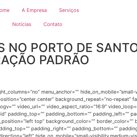
ome
A Empresa
Serviços
Notícias
Contato
S NO PORTO DE SANTO
RAÇÃO PADRÃO
t_columns=”no” menu_anchor=”” hide_on_mobile=”small-visibil
sition=”center center” background_repeat=”no-repeat” f
gv=”” video_url=”” video_aspect_ratio=”16:9″ video_loop=
id” padding_top=”” padding_bottom=”” padding_left=”” pad
_position=”left top” background_color=”” border_color=”” b
ing_top=”” padding_right=”” padding_bottom=”” padding_
ection=”left” hide_on_mobile=”small-visibility,medium-visibi