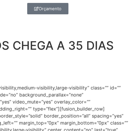
Orçamento
S CHEGA A 35 DIAS
ity,medium-visibility,large-visibility” class=”” id=””
ade=”no” background_parallax=”none”
”yes” video_mute=”yes” overlay_color=””
ding_right=”” type=”flex”][fusion_builder_row]
order_style=”solid” border_position=”all” spacing=”yes”
left=”” margin_top=”0px” margin_bottom=”0px” class=””
lity,large-visibility” center_content=”no” last=”true”