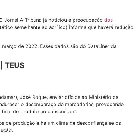
 O Jornal A
Tribuna
já noticiou a preocupação
dos
ntético semelhante ao acrílico) informa que haverá redução
1 a março de 2022. Esses dados são do DataLiner da
 | TEUS
damar), José Roque, enviar ofícios ao Ministério da
 endurecer o desembaraço de mercadorias, provocando
 final do produto ao consumidor”.
os de produção e há um clima de desconfiança se os
dução.