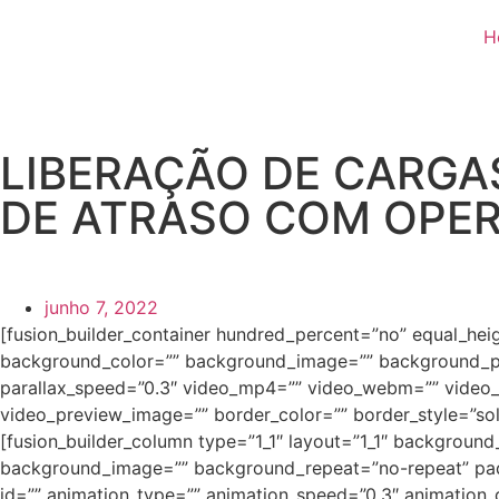
H
LIBERAÇÃO DE CARGA
DE ATRASO COM OPE
junho 7, 2022
[fusion_builder_container hundred_percent=”no” equal_heigh
background_color=”” background_image=”” background_po
parallax_speed=”0.3″ video_mp4=”” video_webm=”” video_o
video_preview_image=”” border_color=”” border_style=”sol
[fusion_builder_column type=”1_1″ layout=”1_1″ background
background_image=”” background_repeat=”no-repeat” padd
id=”” animation_type=”” animation_speed=”0.3″ animation_dir