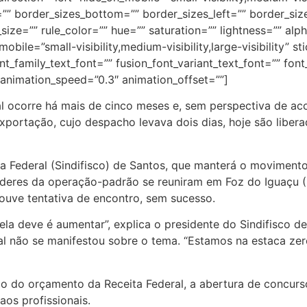
” border_sizes_bottom=”” border_sizes_left=”” border_sizes
size=”” rule_color=”” hue=”” saturation=”” lightness=”” a
ile=”small-visibility,medium-visibility,large-visibility” st
_family_text_font=”” fusion_font_variant_text_font=”” font_
” animation_speed=”0.3″ animation_offset=””]
al ocorre há mais de cinco meses e, sem perspectiva de a
xportação, cujo despacho levava dois dias, hoje são liber
a Federal (Sindifisco) de Santos, que manterá o movimento
deres da operação-padrão se reuniram em Foz do Iguaçu (PR
ouve tentativa de encontro, sem sucesso.
ela deve é aumentar”, explica o presidente do Sindifisco de
 não se manifestou sobre o tema. “Estamos na estaca zero
ição do orçamento da Receita Federal, a abertura de conc
os profissionais.