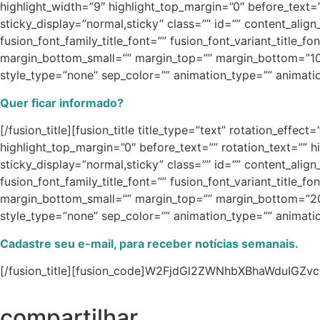
highlight_width=”9″ highlight_top_margin=”0″ before_text=”” 
sticky_display=”normal,sticky” class=”” id=”” content_alig
fusion_font_family_title_font=”” fusion_font_variant_titl
margin_bottom_small=”” margin_top=”” margin_bottom=”10p
style_type=”none” sep_color=”” animation_type=”” animatio
Quer ficar informado?
[/fusion_title][fusion_title title_type=”text” rotation_effe
highlight_top_margin=”0″ before_text=”” rotation_text=”” hig
sticky_display=”normal,sticky” class=”” id=”” content_alig
fusion_font_family_title_font=”” fusion_font_variant_titl
margin_bottom_small=”” margin_top=”” margin_bottom=”20p
style_type=”none” sep_color=”” animation_type=”” animatio
Cadastre seu e-mail, para receber notícias semanais.
[/fusion_title][fusion_code]W2FjdGl2ZWNhbXBhaWduIGZvcm
compartilhar