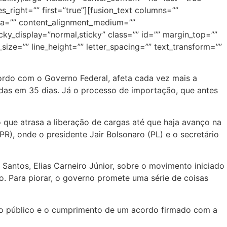
_right=”” first=”true”][fusion_text columns=””
lpha=”” content_alignment_medium=””
icky_display=”normal,sticky” class=”” id=”” margin_top=””
size=”” line_height=”” letter_spacing=”” text_transform=””
cordo com o Governo Federal, afeta cada vez mais a
adas em 35 dias. Já o processo de importação, que antes
 que atrasa a liberação de cargas até que haja avanço na
), onde o presidente Jair Bolsonaro (PL) e o secretário
 Santos, Elias Carneiro Júnior, sobre o movimento iniciado
. Para piorar, o governo promete uma série de coisas
urso público e o cumprimento de um acordo firmado com a