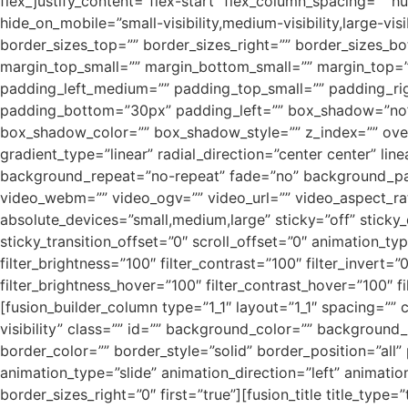
flex_justify_content=”flex-start” flex_column_spacing=””
hide_on_mobile=”small-visibility,medium-visibility,large-vis
border_sizes_top=”” border_sizes_right=”” border_sizes_b
margin_top_small=”” margin_bottom_small=”” margin_top
padding_left_medium=”” padding_top_small=”” padding_rig
padding_bottom=”30px” padding_left=”” box_shadow=”no”
box_shadow_color=”” box_shadow_style=”” z_index=”” overf
gradient_type=”linear” radial_direction=”center center” 
background_repeat=”no-repeat” fade=”no” background_pa
video_webm=”” video_ogv=”” video_url=”” video_aspect_ra
absolute_devices=”small,medium,large” sticky=”off” sticky_de
sticky_transition_offset=”0″ scroll_offset=”0″ animation_ty
filter_brightness=”100″ filter_contrast=”100″ filter_invert=”
filter_brightness_hover=”100″ filter_contrast_hover=”100″ fi
[fusion_builder_column type=”1_1″ layout=”1_1″ spacing=”” c
visibility” class=”” id=”” background_color=”” backgrou
border_color=”” border_style=”solid” border_position=”al
animation_type=”slide” animation_direction=”left” animati
border_sizes_right=”0″ first=”true”][fusion_title title_type