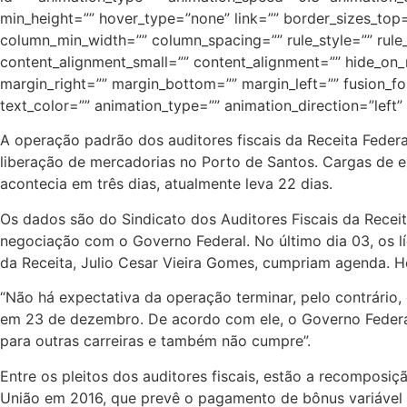
min_height=”” hover_type=”none” link=”” border_sizes_top=”
column_min_width=”” column_spacing=”” rule_style=”” rule_
content_alignment_small=”” content_alignment=”” hide_on_mob
margin_right=”” margin_bottom=”” margin_left=”” fusion_font
text_color=”” animation_type=”” animation_direction=”left
A operação padrão dos auditores fiscais da Receita Feder
liberação de mercadorias no Porto de Santos. Cargas de e
acontecia em três dias, atualmente leva 22 dias.
Os dados são do Sindicato dos Auditores Fiscais da Receit
negociação com o Governo Federal. No último dia 03, os lí
da Receita, Julio Cesar Vieira Gomes, cumpriam agenda. H
“Não há expectativa da operação terminar, pelo contrário, 
em 23 de dezembro. De acordo com ele, o Governo Federal
para outras carreiras e também não cumpre”.
Entre os pleitos dos auditores fiscais, estão a recompos
União em 2016, que prevê o pagamento de bônus variável a