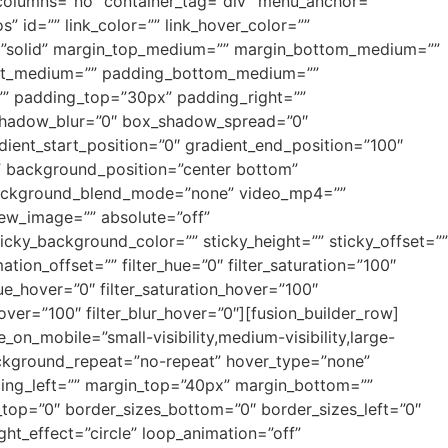
t_columns=”no” container_tag=”div” menu_anchor=””
s” id=”” link_color=”” link_hover_color=””
le=”solid” margin_top_medium=”” margin_bottom_medium=””
ght_medium=”” padding_bottom_medium=””
”” padding_top=”30px” padding_right=””
shadow_blur=”0″ box_shadow_spread=”0″
ient_start_position=”0″ gradient_end_position=”100″
”” background_position=”center bottom”
 background_blend_mode=”none” video_mp4=””
iew_image=”” absolute=”off”
sticky_background_color=”” sticky_height=”” sticky_offset=””
tion_offset=”” filter_hue=”0″ filter_saturation=”100″
r_hue_hover=”0″ filter_saturation_hover=”100″
hover=”100″ filter_blur_hover=”0″][fusion_builder_row]
_on_mobile=”small-visibility,medium-visibility,large-
background_repeat=”no-repeat” hover_type=”none”
ding_left=”” margin_top=”40px” margin_bottom=””
s_top=”0″ border_sizes_bottom=”0″ border_sizes_left=”0″
ight_effect=”circle” loop_animation=”off”