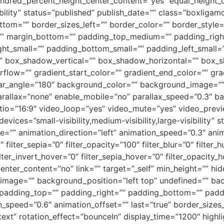
 hundred_percent_height_center_content=”yes” equal_heigh
ibility” status=”published” publish_date=”” class=”boxligamo
ottom=”” border_sizes_left=”” border_color=”” border_sty
=”” margin_bottom=”” padding_top_medium=”” padding_ri
ht_small=”” padding_bottom_small=”” padding_left_small=
 box_shadow_vertical=”” box_shadow_horizontal=”” box_
low=”” gradient_start_color=”” gradient_end_color=”” grad
linear_angle=”180″ background_color=”” background_image=
rallax=”none” enable_mobile=”no” parallax_speed=”0.3″
tio=”16:9″ video_loop=”yes” video_mute=”yes” video_prev
vices=”small-visibility,medium-visibility,large-visibility” 
pe=”” animation_direction=”left” animation_speed=”0.3″ anima
0″ filter_sepia=”0″ filter_opacity=”100″ filter_blur=”0″ filte
lter_invert_hover=”0″ filter_sepia_hover=”0″ filter_opacity_
enter_content=”no” link=”” target=”_self” min_height=”” hide
nd_image=”” background_position=”left top” undefined=”” 
l” padding_top=”” padding_right=”” padding_bottom=”” pad
on_speed=”0.6″ animation_offset=”” last=”true” border_size
=”text” rotation_effect=”bounceIn” display_time=”1200″ highl