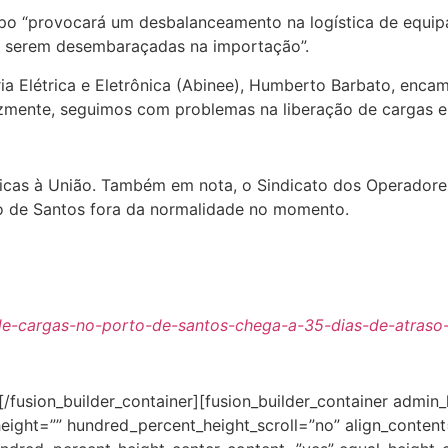
o “provocará um desbalanceamento na logística de equipa
a serem desembaraçadas na importação”.
ia Elétrica e Eletrônica (Abinee), Humberto Barbato, encam
elizmente, seguimos com problemas na liberação de cargas
ticas à União. Também em nota, o Sindicato dos Operadore
o de Santos fora da normalidade no momento.
o-de-cargas-no-porto-de-santos-chega-a-35-dias-de-atra
][/fusion_builder_container][fusion_builder_container admin
ght=”” hundred_percent_height_scroll=”no” align_content=”