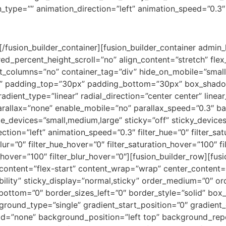
n_type=”” animation_direction=”left” animation_speed=”0.3″
][/fusion_builder_container][fusion_builder_container admin
percent_height_scroll=”no” align_content=”stretch” flex_al
olumns=”no” container_tag=”div” hide_on_mobile=”small-visi
olid” padding_top=”30px” padding_bottom=”30px” box_sha
radient_type=”linear” radial_direction=”center center” lin
allax=”none” enable_mobile=”no” parallax_speed=”0.3″ b
evices=”small,medium,large” sticky=”off” sticky_devices=”sm
ection=”left” animation_speed=”0.3″ filter_hue=”0″ filter_sat
r_blur=”0″ filter_hue_hover=”0″ filter_saturation_hover=”100″
y_hover=”100″ filter_blur_hover=”0″][fusion_builder_row][fus
_content=”flex-start” content_wrap=”wrap” center_content=
isibility” sticky_display=”normal,sticky” order_medium=”0″
_bottom=”0″ border_sizes_left=”0″ border_style=”solid” b
und_type=”single” gradient_start_position=”0″ gradient_e
y_load=”none” background_position=”left top” background_