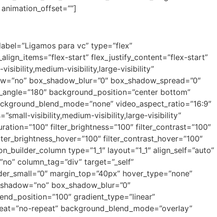
 animation_offset=””]
_label=”Ligamos para vc” type=”flex”
ign_items=”flex-start” flex_justify_content=”flex-start”
bility,medium-visibility,large-visibility”
dow=”no” box_shadow_blur=”0″ box_shadow_spread=”0″
ear_angle=”180″ background_position=”center bottom”
ackground_blend_mode=”none” video_aspect_ratio=”16:9″
all-visibility,medium-visibility,large-visibility”
uration=”100″ filter_brightness=”100″ filter_contrast=”100″
 filter_brightness_hover=”100″ filter_contrast_hover=”100″
ion_builder_column type=”1_1″ layout=”1_1″ align_self=”auto”
”no” column_tag=”div” target=”_self”
 order_small=”0″ margin_top=”40px” hover_type=”none”
ox_shadow=”no” box_shadow_blur=”0″
nd_position=”100″ gradient_type=”linear”
repeat=”no-repeat” background_blend_mode=”overlay”