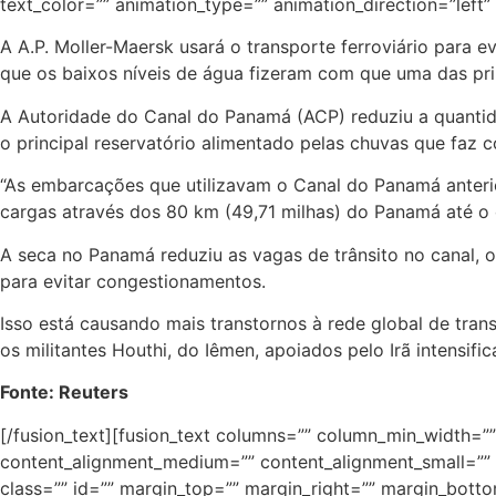
text_color=”” animation_type=”” animation_direction=”left
A A.P. Moller-Maersk usará o transporte ferroviário para e
que os baixos níveis de água fizeram com que uma das pri
A Autoridade do Canal do Panamá (ACP) reduziu a quantid
o principal reservatório alimentado pelas chuvas que faz
“As embarcações que utilizavam o Canal do Panamá anterior
cargas através dos 80 km (49,71 milhas) do Panamá até o 
A seca no Panamá reduziu as vagas de trânsito no canal, o
para evitar congestionamentos.
Isso está causando mais transtornos à rede global de tr
os militantes Houthi, do Iêmen, apoiados pelo Irã intensif
Fonte: Reuters
[/fusion_text][fusion_text columns=”” column_min_width=”” 
content_alignment_medium=”” content_alignment_small=”” con
class=”” id=”” margin_top=”” margin_right=”” margin_bottom=