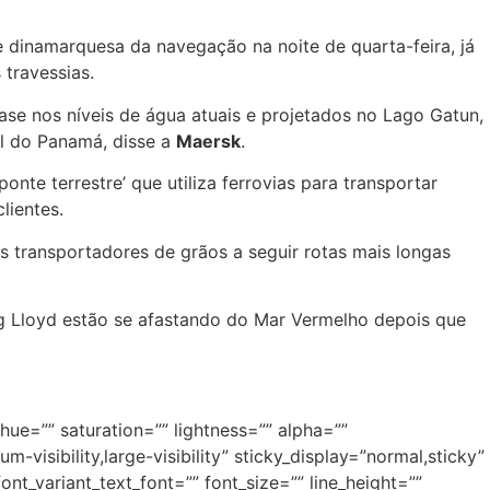
te dinamarquesa da navegação na noite de quarta-feira, já
travessias.
e nos níveis de água atuais e projetados no Lago Gatun,
al do Panamá, disse a
Maersk
.
e terrestre’ que utiliza ferrovias para transportar
lientes.
s transportadores de grãos a seguir rotas mais longas
ag Lloyd estão se afastando do Mar Vermelho depois que
hue=”” saturation=”” lightness=”” alpha=””
isibility,large-visibility” sticky_display=”normal,sticky”
nt_variant_text_font=”” font_size=”” line_height=””