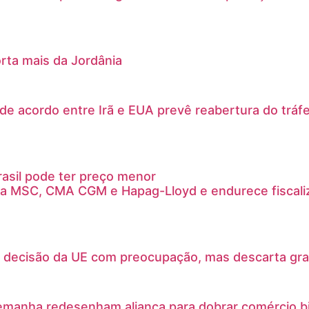
orta mais da Jordânia
e acordo entre Irã e EUA prevê reabertura do tráfe
rasil pode ter preço menor
ta MSC, CMA CGM e Hapag-Lloyd e endurece fiscaliz
 decisão da UE com preocupação, mas descarta gra
lemanha redesenham aliança para dobrar comércio bi