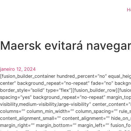
H
Maersk evitará navega
janeiro 12, 2024
[fusion_builder_container hundred_percent=”no” equal_heigh
center” background_repeat=”no-repeat” fade=”no” backgro
border_style=”solid” type=”flex”][fusion_builder_row][fusi
spacing=”yes” background_repeat=”no-repeat” margin_top=
visibility,medium-visibility,large-visibility” center_conte
columns=”” column_min_width=”” column_spacing=”” rule_sty
content_alignment_small=”” content_alignment=”” hide_on_mob
margin_right=”” margin_bottom=”” margin_left=”” fusion_font