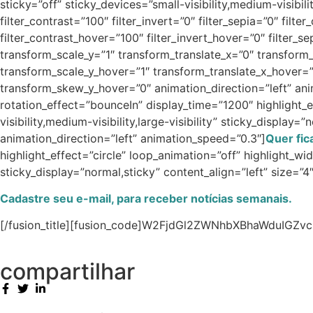
sticky=”off” sticky_devices=”small-visibility,medium-visibilit
filter_contrast=”100″ filter_invert=”0″ filter_sepia=”0″ filt
filter_contrast_hover=”100″ filter_invert_hover=”0″ filter_
transform_scale_y=”1″ transform_translate_x=”0″ transfor
transform_scale_y_hover=”1″ transform_translate_x_hover=
transform_skew_y_hover=”0″ animation_direction=”left” anima
rotation_effect=”bounceIn” display_time=”1200″ highlight_e
visibility,medium-visibility,large-visibility” sticky_displ
animation_direction=”left” animation_speed=”0.3″]
Quer fic
highlight_effect=”circle” loop_animation=”off” highlight_wid
sticky_display=”normal,sticky” content_align=”left” size=
Cadastre seu e-mail, para receber notícias semanais.
[/fusion_title][fusion_code]W2FjdGl2ZWNhbXBhaWduIGZvcm
compartilhar