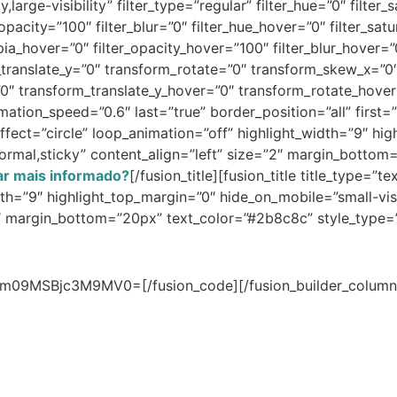
y,large-visibility” filter_type=”regular” filter_hue=”0″ filter
er_opacity=”100″ filter_blur=”0″ filter_hue_hover=”0″ filter_s
sepia_hover=”0″ filter_opacity_hover=”100″ filter_blur_hover
m_translate_y=”0″ transform_rotate=”0″ transform_skew_x=”
”0″ transform_translate_y_hover=”0″ transform_rotate_hov
tion_speed=”0.6″ last=”true” border_position=”all” first=”tr
ffect=”circle” loop_animation=”off” highlight_width=”9″ hi
ay=”normal,sticky” content_align=”left” size=”2″ margin_bot
ar mais informado?
[/fusion_title][fusion_title title_type=”
th=”9″ highlight_top_margin=”0″ hide_on_mobile=”small-visibi
”4″ margin_bottom=”20px” text_color=”#2b8c8c” style_type=
09MSBjc3M9MV0=[/fusion_code][/fusion_builder_column][/f