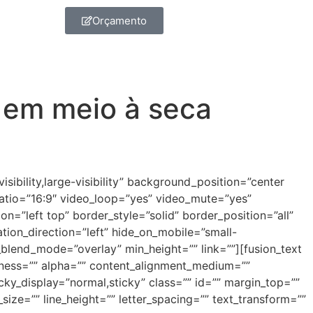
Orçamento
 em meio à seca
ibility,large-visibility” background_position=”center
atio=”16:9″ video_loop=”yes” video_mute=”yes”
on=”left top” border_style=”solid” border_position=”all”
on_direction=”left” hide_on_mobile=”small-
nd_blend_mode=”overlay” min_height=”” link=””][fusion_text
htness=”” alpha=”” content_alignment_medium=””
icky_display=”normal,sticky” class=”” id=”” margin_top=””
size=”” line_height=”” letter_spacing=”” text_transform=””