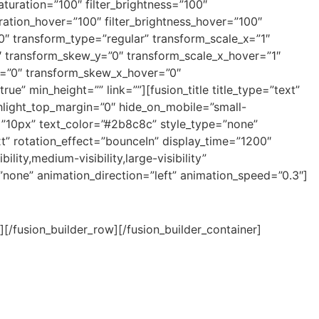
_saturation=”100″ filter_brightness=”100″
aturation_hover=”100″ filter_brightness_hover=”100″
=”0″ transform_type=”regular” transform_scale_x=”1″
0″ transform_skew_y=”0″ transform_scale_x_hover=”1″
er=”0″ transform_skew_x_hover=”0″
ue” min_height=”” link=””][fusion_title title_type=”text”
ghlight_top_margin=”0″ hide_on_mobile=”small-
tom=”10px” text_color=”#2b8c8c” style_type=”none”
text” rotation_effect=”bounceIn” display_time=”1200″
lity,medium-visibility,large-visibility”
”none” animation_direction=”left” animation_speed=”0.3″]
usion_builder_row][/fusion_builder_container]