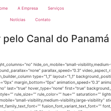
ome
A Empresa
Serviços
Notícias
Contato
r pelo Canal do Panamá
t_columns=”no” hide_on_mobile=”small-visibility,medium-vis
und_parallax=”none” parallax_speed=”0.3″ video_aspect_r
on_builder_column type=”1_1″ layout=”1_1″ background_positi
”0px” margin_bottom=”0px” animation_speed=”0.3″ animati
nt=”no” last=”true” hover_type=”none” first=”true” backgrou
le=”” rule_size=”” rule_color=”” hue=”” saturation=”” lig
ile=”small-visibility,medium-visibility,large-visibility” st
_family_text_font=”” fusion_font_variant_text_font=”” font_