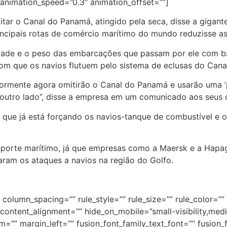
” animation_speed=”0.3″ animation_offset=””]
vitar o Canal do Panamá, atingido pela seca, disse a gigan
ncipais rotas de comércio marítimo do mundo reduzisse as 
ade e o peso das embarcações que passam por ele com bas
 com que os navios flutuem pelo sistema de eclusas do Can
mente agora omitirão o Canal do Panamá e usarão uma ‘pont
outro lado”, disse a empresa em um comunicado aos seus c
 que já está forçando os navios-tanque de combustível e o
ansporte marítimo, já que empresas como a Maersk e a Hap
icaram os ataques a navios na região do Golfo.
column_spacing=”” rule_style=”” rule_size=”” rule_color=”” 
tent_alignment=”” hide_on_mobile=”small-visibility,medium-v
”” margin_left=”” fusion_font_family_text_font=”” fusion_fo