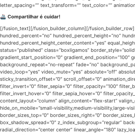
letter_spacing=”” text_transform=”” text_color=”” animatio
🚢
Compartilhar é cuidar!
[/fusion_text][/fusion_builder_column][/fusion_builder_row
hundred_percent=”no” hundred_percent_height=”no” hundred_
hundred_percent_height_center_content=”yes” equal_height_c
status=”published” class=”boxligamos” border_style=”s
gradient_start_position=”0″ gradient_end_position=”100″ g
background_repeat=”no-repeat” fade=”no” background_par
video_loop=”yes” video_mute=”yes” absolute=”off” absolute_d
sticky_transition_offset=”0″ scroll_offset=”0″ animation_dir
filter_invert=”0″ filter_sepia=”0″ filter_opacity=”100″ filte
filter_invert_hover=”0″ filter_sepia_hover=”0″ filter_opacit
content_layout=”column” align_content=”flex-start” valign
hide_on_mobile=”small-visibility,medium-visibility,large-v
border_sizes_top=”0″ border_sizes_right=”0″ border_sizes
box_shadow_spread=”0″ z_index_subgroup=”regular” backgro
radial_direction=”center center” linear_angle=”180″ laz