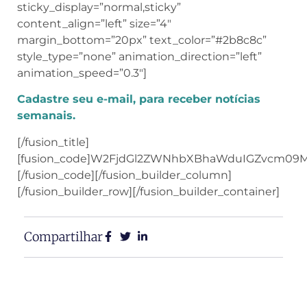
content_align=”left” size=”4″
margin_bottom=”20px” text_color=”#2b8c8c”
style_type=”none” animation_direction=”left”
animation_speed=”0.3″]
Cadastre seu e-mail, para receber notícias
semanais.
[/fusion_title]
[fusion_code]W2FjdGl2ZWNhbXBhaWduIGZvcm09
[/fusion_code][/fusion_builder_column]
[/fusion_builder_row][/fusion_builder_container]
Compartilhar
Posts Antigos