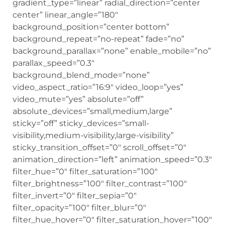
center” linear_angle=”180″
background_position=”center bottom”
background_repeat=”no-repeat” fade=”no”
background_parallax=”none” enable_mobile=”no”
parallax_speed=”0.3″
background_blend_mode=”none”
video_aspect_ratio=”16:9″ video_loop=”yes”
video_mute=”yes” absolute=”off”
absolute_devices=”small,medium,large”
sticky=”off” sticky_devices=”small-
visibility,medium-visibility,large-visibility”
sticky_transition_offset=”0″ scroll_offset=”0″
animation_direction=”left” animation_speed=”0.3″
filter_hue=”0″ filter_saturation=”100″
filter_brightness=”100″ filter_contrast=”100″
filter_invert=”0″ filter_sepia=”0″
filter_opacity=”100″ filter_blur=”0″
filter_hue_hover=”0″ filter_saturation_hover=”100″
filter_brightness_hover=”100″