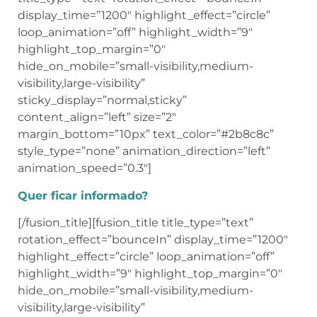
loop_animation=”off” highlight_width=”9″
highlight_top_margin=”0″
hide_on_mobile=”small-visibility,medium-
visibility,large-visibility”
sticky_display=”normal,sticky”
content_align=”left” size=”2″
margin_bottom=”10px” text_color=”#2b8c8c”
style_type=”none” animation_direction=”left”
animation_speed=”0.3″]
Quer ficar informado?
[/fusion_title][fusion_title title_type=”text”
rotation_effect=”bounceIn” display_time=”1200″
highlight_effect=”circle” loop_animation=”off”
highlight_width=”9″ highlight_top_margin=”0″
hide_on_mobile=”small-visibility,medium-
visibility,large-visibility”
sticky_display=”normal,sticky”