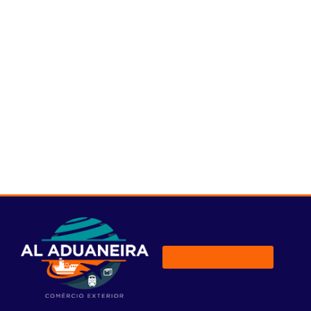
regiões do mundo estão fazendo com que o frete
marítimo entre em queda livre.
Dados divulgados recentemente pela DataLiner
mostram que, em agosto, as exportações
brasileiras via contêineres caíram 7,8% em relação
ao mesmo mês de 2021. Nos primeiros oito meses
de 2022, as exportações caíram 3,5%.
Veja abaixo um gráfico comparativo de
exportação para os primeiros oito meses do ano
de 2019 a 2022. Os dados são do DataLiner: