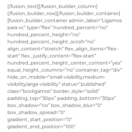
[/fusion_builder_row][/fusion_builder_container]
[fusion_builder_container admin_label=”Ligamos
para vc” type=”flex” hundred_percent=”no”
hundred_percent_height=”no”
hundred_percent_height_scroll=”no”
align_content=”stretch” flex_align_items=”flex-
start” flex_justify_content=”flex-start”
hundred_percent_height_center_content=”yes”
equal_height_columns=”no” container_tag=”div”
hide_on_mobile=”small-visibility,medium-
visibility,large-visibility” status=”published”
class=”boxligamos” border_style=”solid”
padding_top=”30px” padding_bottom=”30px”
box_shadow=”no” box_shadow_blur=”0″
box_shadow_spread=”0″
gradient_start_position=”0″
gradient_end_position=”100″
gradient_type=”linear” radial_direction=”center