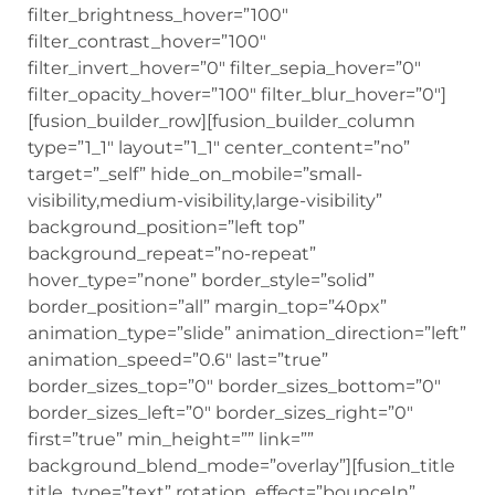
filter_contrast_hover=”100″
filter_invert_hover=”0″ filter_sepia_hover=”0″
filter_opacity_hover=”100″ filter_blur_hover=”0″]
[fusion_builder_row][fusion_builder_column
type=”1_1″ layout=”1_1″ center_content=”no”
target=”_self” hide_on_mobile=”small-
visibility,medium-visibility,large-visibility”
background_position=”left top”
background_repeat=”no-repeat”
hover_type=”none” border_style=”solid”
border_position=”all” margin_top=”40px”
animation_type=”slide” animation_direction=”left”
animation_speed=”0.6″ last=”true”
border_sizes_top=”0″ border_sizes_bottom=”0″
border_sizes_left=”0″ border_sizes_right=”0″
first=”true” min_height=”” link=””
background_blend_mode=”overlay”][fusion_title
title_type=”text” rotation_effect=”bounceIn”
display_time=”1200″ highlight_effect=”circle”